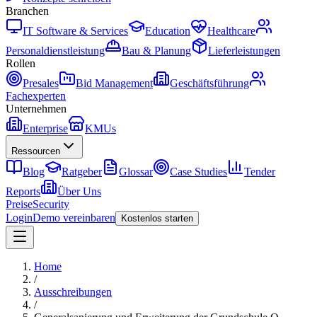
Branchen
IT Software & Services
Education
Healthcare
Personaldienstleistung
Bau & Planung
Lieferleistungen
Rollen
Presales
Bid Management
Geschäftsführung
Fachexperten
Unternehmen
Enterprise
KMUs
Ressourcen
Blog
Ratgeber
Glossar
Case Studies
Tender
Reports
Über Uns
Preise
Security
Login
Demo vereinbaren
Kostenlos starten
Home
/
Ausschreibungen
/