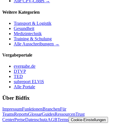
Alle CPV-Codes →
Weitere Kategorien
Transport & Logistik
Gesundheit
Medizintechnik
Training & Schulung
Alle Ausschreibungen →
Vergabeportale
evergabe.de
DTVP
TED
subreport ELViS
Alle Portale
Über Bidfix
Impressum
Funktionen
Branchen
Für
Teams
Reports
Glossar
Guides
Ressourcen
Trust
Center
Preise
Datenschutz
AGB
Terms
Cookie-Einstellungen