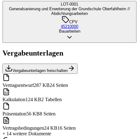
LOT-0001
Generalsanierung und Erweiterung der Grundschule Oberfahlheim //
Abdichtungsarbeiten
CPV
45210000
Bauarbeiten
Vergabeunterlagen
Vergabeunterlagen freischalten
Vertragsentwurf
287 KB
24 Seiten
Kalkulation
124 KB
2 Tabellen
Präsentation
56 KB
8 Seiten
Vertragsbedingungen
24 KB
16 Seiten
+ 14 weitere
Dokumente