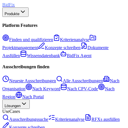
BidFix
Produkte
Platform Features
Finden und qualifizieren
Kriterienanalyse
Projektmanagement
Konzepte schreiben
Dokumente
Ausfüllen
Wissensdatenbank
BidFix Agent
Ausschreibungen finden
Neueste Ausschreibungen
Alle Ausschreibungen
Nach
Organisation
Nach Keyword
Nach CPV-Code
Nach
Region
Nach Portal
Lösungen
UseCases
Ausschreibungssuche
Kriterienanalyse
RFXs ausfüllen
Konzepte schreiben