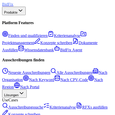
BidFix
Produkte
Platform Features
Finden und qualifizieren
Kriterienanalyse
Projektmanagement
Konzepte schreiben
Dokumente
Ausfüllen
Wissensdatenbank
BidFix Agent
Ausschreibungen finden
Neueste Ausschreibungen
Alle Ausschreibungen
Nach
Organisation
Nach Keyword
Nach CPV-Code
Nach
Region
Nach Portal
Lösungen
UseCases
Ausschreibungssuche
Kriterienanalyse
RFXs ausfüllen
Konzepte schreiben