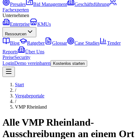
Presales
Bid Management
Geschäftsführung
Fachexperten
Unternehmen
Enterprise
KMUs
Ressourcen
Blog
Ratgeber
Glossar
Case Studies
Tender
Reports
Über Uns
Preise
Security
Login
Demo vereinbaren
Kostenlos starten
Start
/
Vergabeportale
/
VMP Rheinland
Alle
VMP Rheinland
-
Ausschreibungen an einem Ort