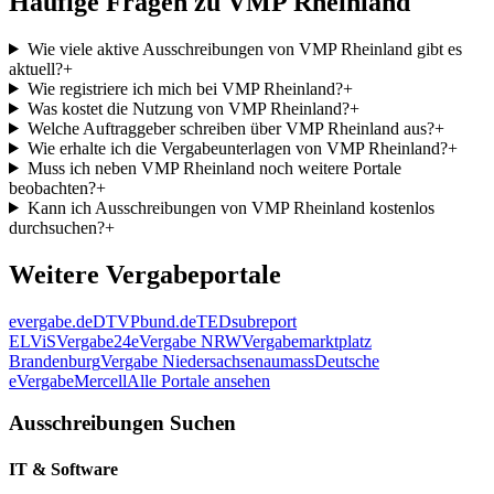
Häufige Fragen zu
VMP Rheinland
Wie viele aktive Ausschreibungen von VMP Rheinland gibt es
aktuell?
+
Wie registriere ich mich bei VMP Rheinland?
+
Was kostet die Nutzung von VMP Rheinland?
+
Welche Auftraggeber schreiben über VMP Rheinland aus?
+
Wie erhalte ich die Vergabeunterlagen von VMP Rheinland?
+
Muss ich neben VMP Rheinland noch weitere Portale
beobachten?
+
Kann ich Ausschreibungen von VMP Rheinland kostenlos
durchsuchen?
+
Weitere Vergabeportale
evergabe.de
DTVP
bund.de
TED
subreport
ELViS
Vergabe24
eVergabe NRW
Vergabemarktplatz
Brandenburg
Vergabe Niedersachsen
aumass
Deutsche
eVergabe
Mercell
Alle Portale ansehen
Ausschreibungen Suchen
IT & Software