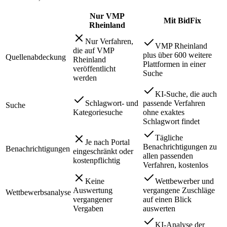
Nur
VMP
Mit BidFix
Rheinland
Nur Verfahren,
VMP Rheinland
die auf VMP
plus über 600 weitere
Quellenabdeckung
Rheinland
Plattformen in einer
veröffentlicht
Suche
werden
KI-Suche, die auch
Schlagwort- und
passende Verfahren
Suche
Kategoriesuche
ohne exaktes
Schlagwort findet
Tägliche
Je nach Portal
Benachrichtigungen zu
Benachrichtigungen
eingeschränkt oder
allen passenden
kostenpflichtig
Verfahren, kostenlos
Keine
Wettbewerber und
Auswertung
vergangene Zuschläge
Wettbewerbsanalyse
vergangener
auf einen Blick
Vergaben
auswerten
KI-Analyse der