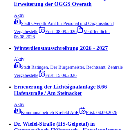
Erweiterung der OGGS Overath
Aktiv
Stadt Overath-Amt für Personal und Organisation |
Vergabestelle
Frist:
08.09.2026
Veröffentlicht:
06.08.2026
Winterdienstausschreibung 2026 - 2027
Aktiv
Stadt Ratingen, Der Bürgermeister, Rechtsamt, Zentrale
Vergabestelle
Frist:
15.09.2026
Erneuerung der Lichtsignalanlage K66
Hafenstraße / Am Steinacker
Aktiv
Kommunalbetrieb Krefeld AöR
Frist:
04.09.2026
Dr. Wiefel-Straße (HS-Gelpetal) in