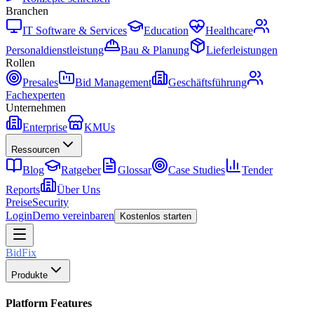
Branchen
IT Software & Services
Education
Healthcare
Personaldienstleistung
Bau & Planung
Lieferleistungen
Rollen
Presales
Bid Management
Geschäftsführung
Fachexperten
Unternehmen
Enterprise
KMUs
Ressourcen
Blog
Ratgeber
Glossar
Case Studies
Tender
Reports
Über Uns
Preise
Security
Login
Demo vereinbaren
Kostenlos starten
BidFix
Produkte
Platform Features