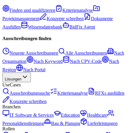
Finden und qualifizieren
Kriterienanalyse
Projektmanagement
Konzepte schreiben
Dokumente
Ausfüllen
Wissensdatenbank
BidFix Agent
Ausschreibungen finden
Neueste Ausschreibungen
Alle Ausschreibungen
Nach
Organisation
Nach Keyword
Nach CPV-Code
Nach
Region
Nach Portal
Lösungen
UseCases
Ausschreibungssuche
Kriterienanalyse
RFXs ausfüllen
Konzepte schreiben
Branchen
IT Software & Services
Education
Healthcare
Personaldienstleistung
Bau & Planung
Lieferleistungen
Rollen