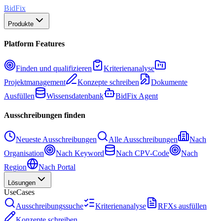
BidFix
Produkte
Platform Features
Finden und qualifizieren
Kriterienanalyse
Projektmanagement
Konzepte schreiben
Dokumente
Ausfüllen
Wissensdatenbank
BidFix Agent
Ausschreibungen finden
Neueste Ausschreibungen
Alle Ausschreibungen
Nach
Organisation
Nach Keyword
Nach CPV-Code
Nach
Region
Nach Portal
Lösungen
UseCases
Ausschreibungssuche
Kriterienanalyse
RFXs ausfüllen
Konzepte schreiben