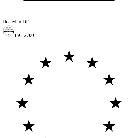
Hosted in DE
ISO 27001
★
★
★
★
★
★
★
★
★