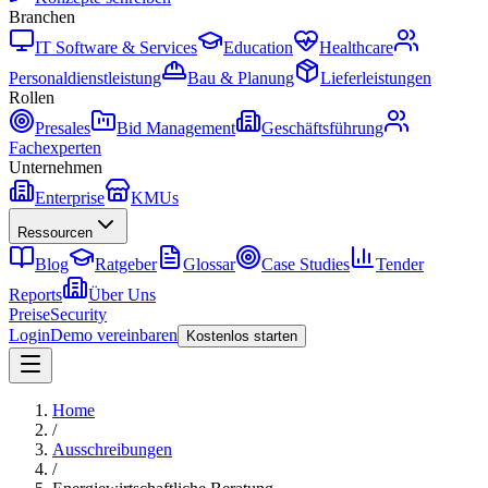
Branchen
IT Software & Services
Education
Healthcare
Personaldienstleistung
Bau & Planung
Lieferleistungen
Rollen
Presales
Bid Management
Geschäftsführung
Fachexperten
Unternehmen
Enterprise
KMUs
Ressourcen
Blog
Ratgeber
Glossar
Case Studies
Tender
Reports
Über Uns
Preise
Security
Login
Demo vereinbaren
Kostenlos starten
Home
/
Ausschreibungen
/