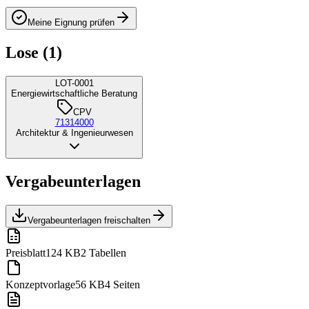
Meine Eignung prüfen
Lose (1)
LOT-0001
Energiewirtschaftliche Beratung
CPV
71314000
Architektur & Ingenieurwesen
Vergabeunterlagen
Vergabeunterlagen freischalten
Preisblatt
124 KB
2 Tabellen
Konzeptvorlage
56 KB
4 Seiten