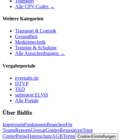
Transport
Alle CPV-Codes →
Weitere Kategorien
Transport & Logistik
Gesundheit
Medizintechnik
Training & Schulung
Alle Ausschreibungen →
Vergabeportale
evergabe.de
DTVP
TED
subreport ELViS
Alle Portale
Über Bidfix
Impressum
Funktionen
Branchen
Für
Teams
Reports
Glossar
Guides
Ressourcen
Trust
Center
Preise
Datenschutz
AGB
Terms
Cookie-Einstellungen