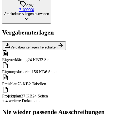
CPV
71000000
Architektur & Ingenieurwesen
Vergabeunterlagen
Vergabeunterlagen freischalten
Eigenerklärung
24 KB
32 Seiten
Eignungskriterien
156 KB
6 Seiten
Preisblatt
78 KB
2 Tabellen
Projektplan
37 KB
24 Seiten
+ 4 weitere
Dokumente
Nie wieder passende Ausschreibungen