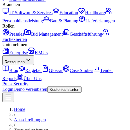
Branchen
IT Software & Services
Education
Healthcare
Personaldienstleistung
Bau & Planung
Lieferleistungen
Rollen
Presales
Bid Management
Geschäftsführung
Fachexperten
Unternehmen
Enterprise
KMUs
Ressourcen
Blog
Ratgeber
Glossar
Case Studies
Tender
Reports
Über Uns
Preise
Security
Login
Demo vereinbaren
Kostenlos starten
Home
/
Ausschreibungen
/