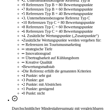
•
2. Unternehmensbezogene Referenz Typ B
•
9 Referenzen Typ B = 80 Bewertungspunkte
•
7 Referenzen Typ B = 60 Bewertungspunkte
•
5 Referenzen Typ B = 40 Bewertungspunkte
•
3. Unternehmensbezogene Referenz Typ C
•
10 Referenzen Typ C = 80 Bewertungspunkte
•
8 Referenzen Typ C = 60 Bewertungspunkte
•
6 Referenzen Typ C = 40 Bewertungspunkte
•
4. Zusätzliche Wertungspunkte („Zusatzpunkte“)
•
Zusätzliche Wertungspunkte werden vergeben für:
•
• Referenzen im Tourismusmarketing
•
• strategische Tiefe
•
• Innovationsgrad
•
• Übertragbarkeit auf Kühlungsborn
•
• Kreative Qualität
•
Bewertungsmaßstab
•
Die Referenz erfüllt die genannten Kriterien
•
4 Punkte: sehr gut
•
3 Punkte: gut
•
2 Punkte: mit Abstrichen
•
1 Punkte: genügend
•
0 Punkt: nicht
Durchschnittlicher Mindestjahresumsatz mit vergleichbaren