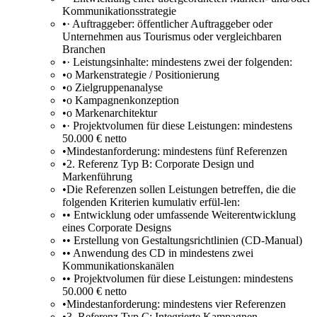
Kommunikationsstrategie
•
· Auftraggeber: öffentlicher Auftraggeber oder
Unternehmen aus Tourismus oder vergleichbaren
Branchen
•
· Leistungsinhalte: mindestens zwei der folgenden:
•
o Markenstrategie / Positionierung
•
o Zielgruppenanalyse
•
o Kampagnenkonzeption
•
o Markenarchitektur
•
· Projektvolumen für diese Leistungen: mindestens
50.000 € netto
•
Mindestanforderung: mindestens fünf Referenzen
•
2. Referenz Typ B: Corporate Design und
Markenführung
•
Die Referenzen sollen Leistungen betreffen, die die
folgenden Kriterien kumulativ erfül-len:
•
• Entwicklung oder umfassende Weiterentwicklung
eines Corporate Designs
•
• Erstellung von Gestaltungsrichtlinien (CD-Manual)
•
• Anwendung des CD in mindestens zwei
Kommunikationskanälen
•
• Projektvolumen für diese Leistungen: mindestens
50.000 € netto
•
Mindestanforderung: mindestens vier Referenzen
•
3. Referenz Typ C: Integrierte Kampagnen