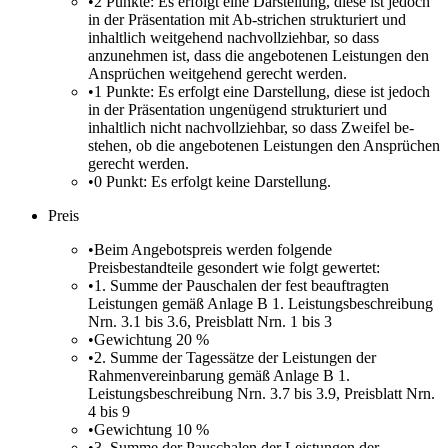
•
2 Punkte: Es erfolgt eine Darstellung, diese ist jedoch
in der Präsentation mit Ab-strichen strukturiert und
inhaltlich weitgehend nachvollziehbar, so dass
anzunehmen ist, dass die angebotenen Leistungen den
Ansprüchen weitgehend gerecht werden.
•
1 Punkte: Es erfolgt eine Darstellung, diese ist jedoch
in der Präsentation ungenügend strukturiert und
inhaltlich nicht nachvollziehbar, so dass Zweifel be-
stehen, ob die angebotenen Leistungen den Ansprüchen
gerecht werden.
•
0 Punkt: Es erfolgt keine Darstellung.
Preis
•
Beim Angebotspreis werden folgende
Preisbestandteile gesondert wie folgt gewertet:
•
1. Summe der Pauschalen der fest beauftragten
Leistungen gemäß Anlage B 1. Leistungsbeschreibung
Nrn. 3.1 bis 3.6, Preisblatt Nrn. 1 bis 3
•
Gewichtung 20 %
•
2. Summe der Tagessätze der Leistungen der
Rahmenvereinbarung gemäß Anlage B 1.
Leistungsbeschreibung Nrn. 3.7 bis 3.9, Preisblatt Nrn.
4 bis 9
•
Gewichtung 10 %
•
3. Summe der Pauschalen der Leistungen der