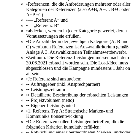
•
Referenzen, die die Anforderungen mehrerer oder aller
Kategorien der Referenzen (also A+B, A+C, B+C oder
A+B+C)
•
— „Referenz A“ und
•
— „Referenz B“
•
abdecken, werden in jeder Kategorie gewertet, deren
Voraussetzungen sie erfüllen.
•
Die Anzahl der in der jeweiligen Kategorie (A, B und
C) wertbaren Referenzen ist Aus-wahlkriterium gemäß
Anlage A 3. Auswahlkriterien Teilnahmewettbewerb).
•
Zeitraum: Die Referenz-Leistungen müssen nach dem
30.06.2021 erbracht worden sein. Die Lead-Idee muss
abgeschlossen und die Kampagne mindestens 1 Jahr on
air sein.
•
Je Referenz sind anzugeben:
•
• Auftraggeber (inkl. Ansprechpartner)
•
• Leistungszeitraum
•
• Detaillierte Beschreibung der erbrachten Leistungen
•
• Projektvolumen (netto)
•
• Eigener Leistungsanteil
•
1. Referenz Typ A: Strategische Marken- und
Kommunika-tionsentwicklung
•
Die Referenzen sollen Leistungen betreffen, die die
folgenden Kriterien kumulativ erfül-len:
•
· Entwicklung einer übergeordneten Marken- und/oder