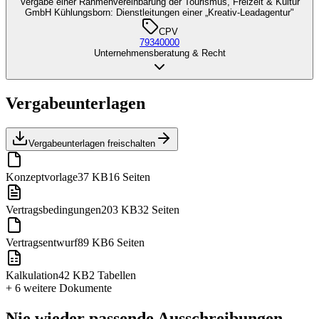
Vergabe einer Rahmenvereinbarung der Tourismus, Freizeit & Kultur
GmbH Kühlungsborn: Dienstleitungen einer „Kreativ-Leadagentur"
CPV
79340000
Unternehmensberatung & Recht
Vergabeunterlagen
Vergabeunterlagen freischalten
Konzeptvorlage
37 KB
16 Seiten
Vertragsbedingungen
203 KB
32 Seiten
Vertragsentwurf
89 KB
6 Seiten
Kalkulation
42 KB
2 Tabellen
+ 6 weitere
Dokumente
Nie wieder passende Ausschreibungen