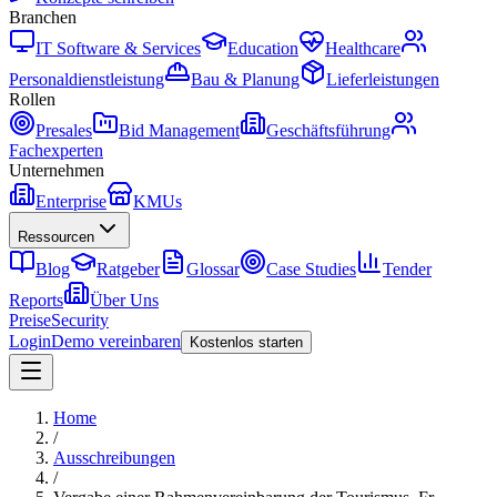
Branchen
IT Software & Services
Education
Healthcare
Personaldienstleistung
Bau & Planung
Lieferleistungen
Rollen
Presales
Bid Management
Geschäftsführung
Fachexperten
Unternehmen
Enterprise
KMUs
Ressourcen
Blog
Ratgeber
Glossar
Case Studies
Tender
Reports
Über Uns
Preise
Security
Login
Demo vereinbaren
Kostenlos starten
Home
/
Ausschreibungen
/