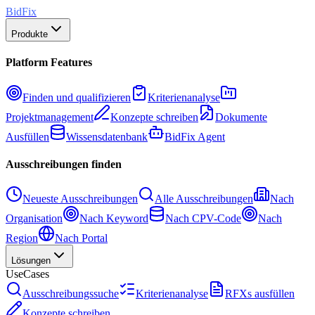
BidFix
Produkte
Platform Features
Finden und qualifizieren
Kriterienanalyse
Projektmanagement
Konzepte schreiben
Dokumente
Ausfüllen
Wissensdatenbank
BidFix Agent
Ausschreibungen finden
Neueste Ausschreibungen
Alle Ausschreibungen
Nach
Organisation
Nach Keyword
Nach CPV-Code
Nach
Region
Nach Portal
Lösungen
UseCases
Ausschreibungssuche
Kriterienanalyse
RFXs ausfüllen
Konzepte schreiben