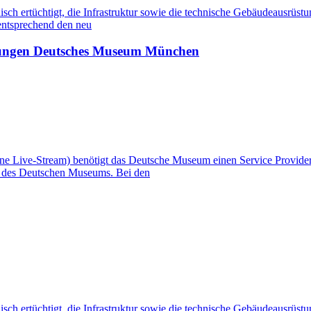
 ertüchtigt, die Infrastruktur sowie die technische Gebäudeausrüstu
d entsprechend den neu
ltungen Deutsches Museum München
5 ohne Live-Stream) benötigt das Deutsche Museum einen Service Provid
en des Deutschen Museums. Bei den
 ertüchtigt, die Infrastruktur sowie die technische Gebäudeausrüstu