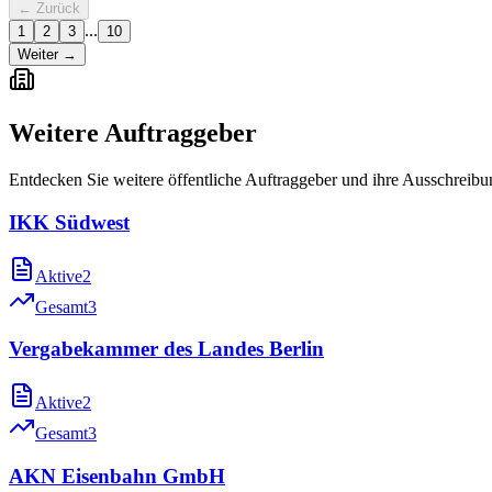
← Zurück
...
1
2
3
10
Weiter →
Weitere Auftraggeber
Entdecken Sie weitere öffentliche Auftraggeber und ihre Ausschreib
IKK Südwest
Aktive
2
Gesamt
3
Vergabekammer des Landes Berlin
Aktive
2
Gesamt
3
AKN Eisenbahn GmbH