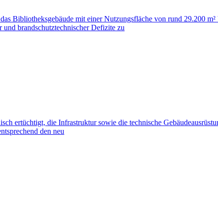
as Bibliotheksgebäude mit einer Nutzungsfläche von rund 29.200 m² 
 und brandschutztechnischer Defizite zu
 ertüchtigt, die Infrastruktur sowie die technische Gebäudeausrüstu
d entsprechend den neu