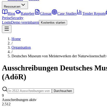
Ressourcen
Blog
Ratgeber
Glossar
Case Studies
Tender Reports
Preise
Security
Login
Demo vereinbaren
Kostenlos starten
Home
/
Organisation
/
Deutsches Museum von Meisterwerken der Naturwissenschaft
Ausschreibungen Deutsches Mus
(AdöR)
Durchsuchen
9
Ausschreibungen aktiv
2.512