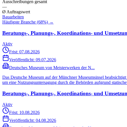
Ausschreibungen gesamt
—
Ø Auftragswert
Bauarbeiten
Häufigste Branche (
68
%) →
Beratungs-, Planungs-, Koordinations- und Umsetzung
Aktiv
Frist: 07.08.2026
Veröffentlicht:
09.07.2026
Deutsches Museum von Meisterwerken der N...
Das Deutsche Museum auf der Münchner Museumsinsel beabsichtigt d
um eine Nutzungsuntersagung durch die Behörden aufgrund statischer
Beratungs-, Planungs-, Koordinations- und Umsetzung
Aktiv
Frist: 10.08.2026
Veröffentlicht:
04.08.2026