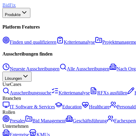
BidFix
Produkte
Platform Features
Finden und qualifizieren
Kriterienanalyse
Projektmanageme
Ausschreibungen finden
Neueste Ausschreibungen
Alle Ausschreibungen
Nach Orga
Lösungen
UseCases
Ausschreibungssuche
Kriterienanalyse
RFXs ausfüllen
Branchen
IT Software & Services
Education
Healthcare
Personald
Rollen
Presales
Bid Management
Geschäftsführung
Fachexpert
Unternehmen
Enterprise
KMUs