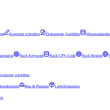
nt
Konzepte schreiben
Dokumente Ausfüllen
Wissensdatenb
nisation
Nach Keyword
Nach CPV-Code
Nach Region
N
Konzepte schreiben
ienstleistung
Bau & Planung
Lieferleistungen
en