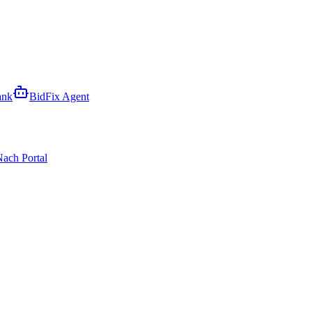
ank
BidFix Agent
ach Portal