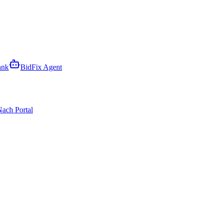
ank
BidFix Agent
ach Portal