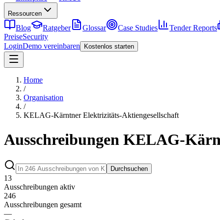
Ressourcen
Blog
Ratgeber
Glossar
Case Studies
Tender Reports
Preise
Security
Login
Demo vereinbaren
Kostenlos starten
Home
/
Organisation
/
KELAG-Kärntner Elektrizitäts-Aktiengesellschaft
Ausschreibungen KELAG-Kärntne
Durchsuchen
13
Ausschreibungen aktiv
246
Ausschreibungen gesamt
—