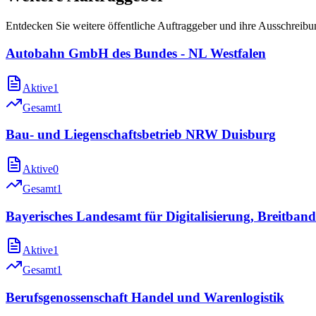
Entdecken Sie weitere öffentliche Auftraggeber und ihre Ausschreib
Autobahn GmbH des Bundes - NL Westfalen
Aktive
1
Gesamt
1
Bau- und Liegenschaftsbetrieb NRW Duisburg
Aktive
0
Gesamt
1
Bayerisches Landesamt für Digitalisierung, Breitba
Aktive
1
Gesamt
1
Berufsgenossenschaft Handel und Warenlogistik