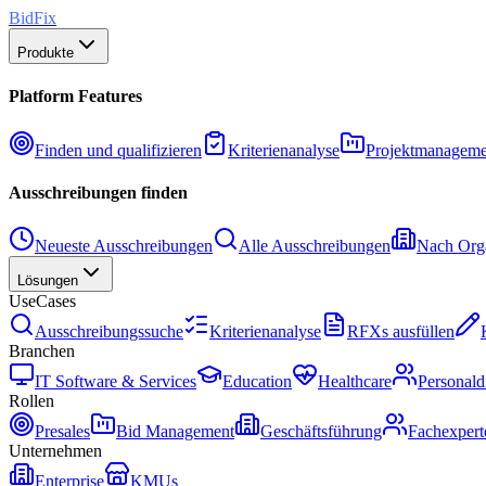
BidFix
Produkte
Platform Features
Finden und qualifizieren
Kriterienanalyse
Projektmanageme
Ausschreibungen finden
Neueste Ausschreibungen
Alle Ausschreibungen
Nach Orga
Lösungen
UseCases
Ausschreibungssuche
Kriterienanalyse
RFXs ausfüllen
Branchen
IT Software & Services
Education
Healthcare
Personald
Rollen
Presales
Bid Management
Geschäftsführung
Fachexpert
Unternehmen
Enterprise
KMUs