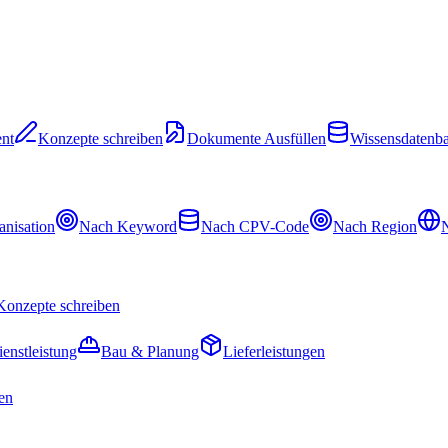
nt
Konzepte schreiben
Dokumente Ausfüllen
Wissensdatenb
nisation
Nach Keyword
Nach CPV-Code
Nach Region
N
Konzepte schreiben
ienstleistung
Bau & Planung
Lieferleistungen
en