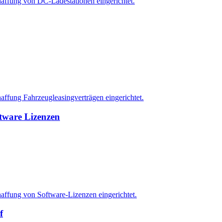
affung von DC-Ladestationen eingerichtet.
ffung Fahrzeugleasingverträgen eingerichtet.
tware Lizenzen
ffung von Software-Lizenzen eingerichtet.
f