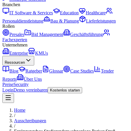
Branchen
IT Software & Services
Education
Healthcare
Personaldienstleistung
Bau & Planung
Lieferleistungen
Rollen
Presales
Bid Management
Geschäftsführung
Fachexperten
Unternehmen
Enterprise
KMUs
Ressourcen
Blog
Ratgeber
Glossar
Case Studies
Tender
Reports
Über Uns
Preise
Security
Login
Demo vereinbaren
Kostenlos starten
Home
/
Ausschreibungen
/