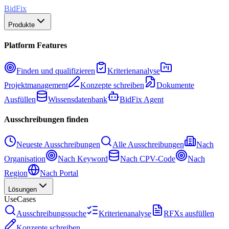
BidFix
Produkte
Platform Features
Finden und qualifizieren
Kriterienanalyse
Projektmanagement
Konzepte schreiben
Dokumente
Ausfüllen
Wissensdatenbank
BidFix Agent
Ausschreibungen finden
Neueste Ausschreibungen
Alle Ausschreibungen
Nach
Organisation
Nach Keyword
Nach CPV-Code
Nach
Region
Nach Portal
Lösungen
UseCases
Ausschreibungssuche
Kriterienanalyse
RFXs ausfüllen
Konzepte schreiben