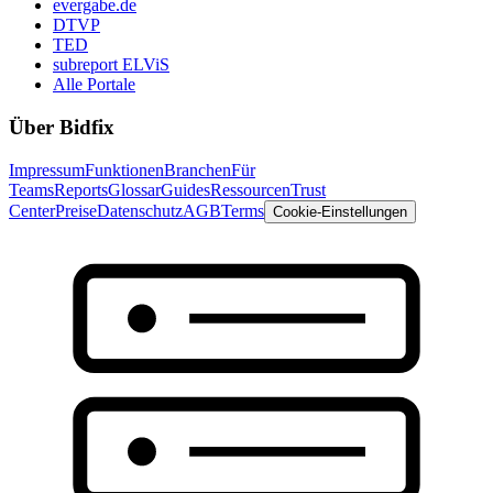
evergabe.de
DTVP
TED
subreport ELViS
Alle Portale
Über Bidfix
Impressum
Funktionen
Branchen
Für
Teams
Reports
Glossar
Guides
Ressourcen
Trust
Center
Preise
Datenschutz
AGB
Terms
Cookie-Einstellungen