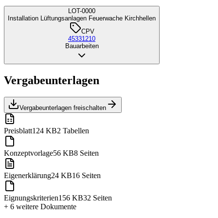
LOT-0000
Installation Lüftungsanlagen Feuerwache Kirchhellen
CPV
45331210
Bauarbeiten
Vergabeunterlagen
Vergabeunterlagen freischalten
Preisblatt
124 KB
2 Tabellen
Konzeptvorlage
56 KB
8 Seiten
Eigenerklärung
24 KB
16 Seiten
Eignungskriterien
156 KB
32 Seiten
+ 6 weitere
Dokumente