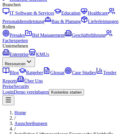
Branchen
IT Software & Services
Education
Healthcare
Personaldienstleistung
Bau & Planung
Lieferleistungen
Rollen
Presales
Bid Management
Geschäftsführung
Fachexperten
Unternehmen
Enterprise
KMUs
Ressourcen
Blog
Ratgeber
Glossar
Case Studies
Tender
Reports
Über Uns
Preise
Security
Login
Demo vereinbaren
Kostenlos starten
Home
/
Ausschreibungen
/