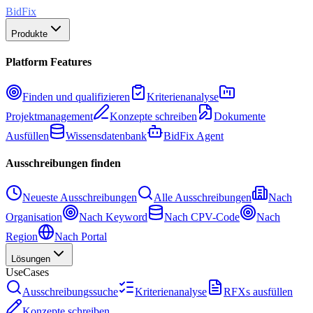
BidFix
Produkte
Platform Features
Finden und qualifizieren
Kriterienanalyse
Projektmanagement
Konzepte schreiben
Dokumente
Ausfüllen
Wissensdatenbank
BidFix Agent
Ausschreibungen finden
Neueste Ausschreibungen
Alle Ausschreibungen
Nach
Organisation
Nach Keyword
Nach CPV-Code
Nach
Region
Nach Portal
Lösungen
UseCases
Ausschreibungssuche
Kriterienanalyse
RFXs ausfüllen
Konzepte schreiben