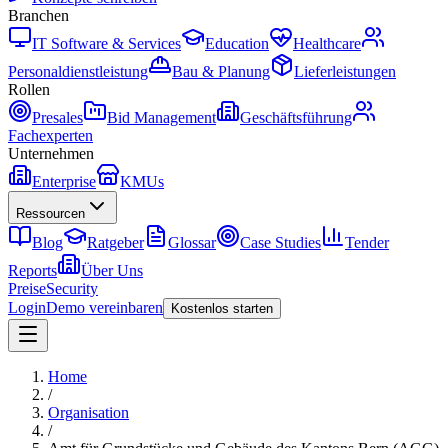
Branchen
IT Software & Services
Education
Healthcare
Personaldienstleistung
Bau & Planung
Lieferleistungen
Rollen
Presales
Bid Management
Geschäftsführung
Fachexperten
Unternehmen
Enterprise
KMUs
Ressourcen
Blog
Ratgeber
Glossar
Case Studies
Tender
Reports
Über Uns
Preise
Security
Login
Demo vereinbaren
Kostenlos starten
Home
/
Organisation
/