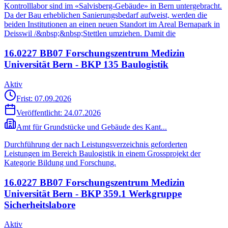
Kontrolllabor sind im «Salvisberg-Gebäude» in Bern untergebracht.
Da der Bau erheblichen Sanierungsbedarf aufweist, werden die
beiden Institutionen an einen neuen Standort im Areal Bernapark in
Deisswil /&nbsp;&nbsp;Stettlen umziehen. Damit die
16.0227 BB07 Forschungszentrum Medizin
Universität Bern - BKP 135 Baulogistik
Aktiv
Frist: 07.09.2026
Veröffentlicht:
24.07.2026
Amt für Grundstücke und Gebäude des Kant...
Durchführung der nach Leistungsverzeichnis geforderten
Leistungen im Bereich Baulogistik in einem Grossprojekt der
Kategorie Bildung und Forschung.
16.0227 BB07 Forschungszentrum Medizin
Universität Bern - BKP 359.1 Werkgruppe
Sicherheitslabore
Aktiv