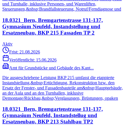
und Turnhalle, inklusive Personen- und Warenliften,
Steuerungen,&nbsp;Brandfallsteuerung, Notruf/Ferndiagnose und
18.0321_Bern, Bremgartenstrasse 131-137,
Gymnasium Neufeld, Instandstellung und
Ersatzneubau, BKP 215 Fassaden TP 2
Aktiv
Frist: 21.08.2026
Veröffentlicht:
15.06.2026
Amt für Grundstücke und Gebäude des Kant...
Die ausgeschriebene Leistung BKP 215 umfasst die etappierte
Instandstellung,&nbsp;Ertüchtigung, Rekonstruktion bzw. den
Ersatz der Fenster- und Fassadenbauteile am&nbsp;Hauptgebäude,
an der Aula und an den Turnhallen, inklusive
Demontage/Rückbau,&nbsp;Verglasungen, Brüstungen, opaken
18.0321_Bern, Bremgartenstrasse 131-137,
Gymnasium Neufeld, Instandstellug und
Ersatzneubau, BKP 213 Stahlbau TP2