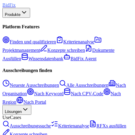
BidFix
Produkte
Platform Features
Finden und qualifizieren
Kriterienanalyse
Projektmanagement
Konzepte schreiben
Dokumente
Ausfüllen
Wissensdatenbank
BidFix Agent
Ausschreibungen finden
Neueste Ausschreibungen
Alle Ausschreibungen
Nach
Organisation
Nach Keyword
Nach CPV-Code
Nach
Region
Nach Portal
Lösungen
UseCases
Ausschreibungssuche
Kriterienanalyse
RFXs ausfüllen
Konzepte schreiben