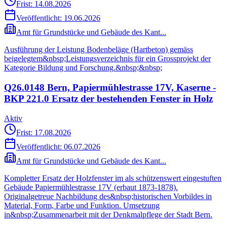
Frist: 14.08.2026
Veröffentlicht:
19.06.2026
Amt für Grundstücke und Gebäude des Kant...
Ausführung der Leistung Bodenbeläge (Hartbeton) gemäss
beigelegtem&nbsp;Leistungsverzeichnis für ein Grossprojekt der
Kategorie Bildung und Forschung.&nbsp;&nbsp;
Q26.0148 Bern, Papiermühlestrasse 17V, Kaserne -
BKP 221.0 Ersatz der bestehenden Fenster in Holz
Aktiv
Frist: 17.08.2026
Veröffentlicht:
06.07.2026
Amt für Grundstücke und Gebäude des Kant...
Kompletter Ersatz der Holzfenster im als schützenswert eingestuften
Gebäude Papiermühlestrasse 17V (erbaut 1873-1878).
Originalgetreue Nachbildung des&nbsp;historischen Vorbildes in
Material, Form, Farbe und Funktion. Umsetzung
in&nbsp;Zusammenarbeit mit der Denkmalpflege der Stadt Bern.