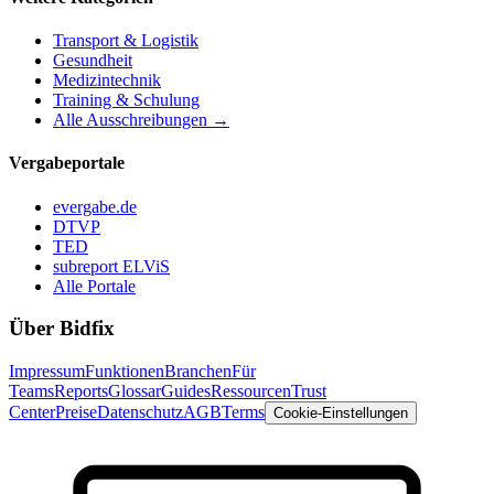
Transport & Logistik
Gesundheit
Medizintechnik
Training & Schulung
Alle Ausschreibungen →
Vergabeportale
evergabe.de
DTVP
TED
subreport ELViS
Alle Portale
Über Bidfix
Impressum
Funktionen
Branchen
Für
Teams
Reports
Glossar
Guides
Ressourcen
Trust
Center
Preise
Datenschutz
AGB
Terms
Cookie-Einstellungen