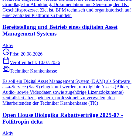
Grundlage für Abbildung, Dokumentation und Steuerung der TK-
Geschäftsprozesse. Ziel ist, BPM technisch und organisatorisch auf
einer zentralen Plattform zu bündeln
Bereitstellung und Betrieb eines digitalen Asset
Management Systems
Aktiv
Frist: 20.08.2026
Veröffentlicht:
10.07.2026
Techniker Krankenkasse
Es soll ein Digital Asset Management System (DAM) als Software-
as-a-Service (SaaS) eingekauft werden, um digitale Assets (Bilder,
Audio- sowie Videodaten sowie zugehörige Lizenzdokumente)
zentralisiert abzuspeichern, professionell zu verwalten, den
Mitarbeitenden der Techniker Krankenkasse (TK)
Open House Biologika Rabattverträge 2025-07 -
Follitropin delta
Aktiv