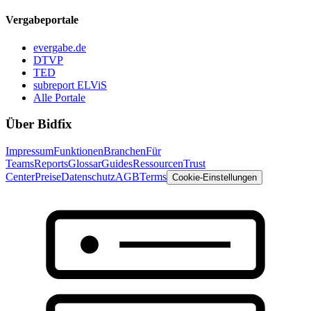
Vergabeportale
evergabe.de
DTVP
TED
subreport ELViS
Alle Portale
Über Bidfix
Impressum
Funktionen
Branchen
Für
Teams
Reports
Glossar
Guides
Ressourcen
Trust
Center
Preise
Datenschutz
AGB
Terms
Cookie-Einstellungen