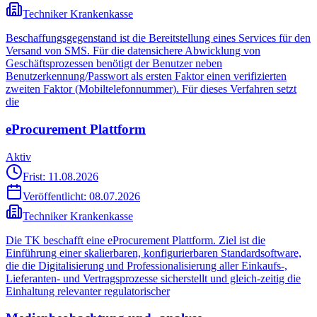
Techniker Krankenkasse
Beschaffungsgegenstand ist die Bereitstellung eines Services für den
Versand von SMS. Für die datensichere Abwicklung von
Geschäftsprozessen benötigt der Benutzer neben
Benutzerkennung/Passwort als ersten Faktor einen verifizierten
zweiten Faktor (Mobiltelefonnummer). Für dieses Verfahren setzt
die
eProcurement Plattform
Aktiv
Frist: 11.08.2026
Veröffentlicht:
08.07.2026
Techniker Krankenkasse
Die TK beschafft eine eProcurement Plattform. Ziel ist die
Einführung einer skalierbaren, konfigurierbaren Standardsoftware,
die die Digitalisierung und Professionalisierung aller Einkaufs-,
Lieferanten- und Vertragsprozesse sicherstellt und gleich-zeitig die
Einhaltung relevanter regulatorischer