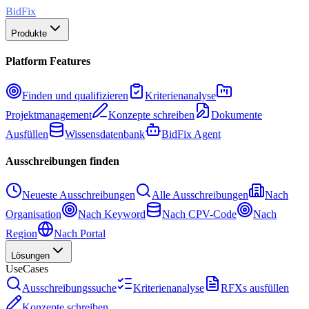
BidFix
Produkte
Platform Features
Finden und qualifizieren
Kriterienanalyse
Projektmanagement
Konzepte schreiben
Dokumente
Ausfüllen
Wissensdatenbank
BidFix Agent
Ausschreibungen finden
Neueste Ausschreibungen
Alle Ausschreibungen
Nach
Organisation
Nach Keyword
Nach CPV-Code
Nach
Region
Nach Portal
Lösungen
UseCases
Ausschreibungssuche
Kriterienanalyse
RFXs ausfüllen
Konzepte schreiben