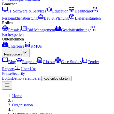
Branchen
IT Software & Services
Education
Healthcare
Personaldienstleistung
Bau & Planung
Lieferleistungen
Rollen
Presales
Bid Management
Geschäftsführung
Fachexperten
Unternehmen
Enterprise
KMUs
Ressourcen
Blog
Ratgeber
Glossar
Case Studies
Tender
Reports
Über Uns
Preise
Security
Login
Demo vereinbaren
Kostenlos starten
Home
/
Organisation
/