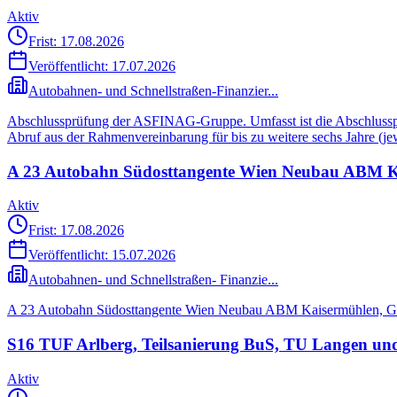
Aktiv
Frist: 17.08.2026
Veröffentlicht:
17.07.2026
Autobahnen- und Schnellstraßen-Finanzier...
Abschlussprüfung der ASFINAG-Gruppe. Umfasst ist die Abschlusspr
Abruf aus der Rahmenvereinbarung für bis zu weitere sechs Jahre (je
A 23 Autobahn Südosttangente Wien Neubau ABM Kais
Aktiv
Frist: 17.08.2026
Veröffentlicht:
15.07.2026
Autobahnen- und Schnellstraßen- Finanzie...
A 23 Autobahn Südosttangente Wien Neubau ABM Kaisermühlen, Gene
S16 TUF Arlberg, Teilsanierung BuS, TU Langen un
Aktiv