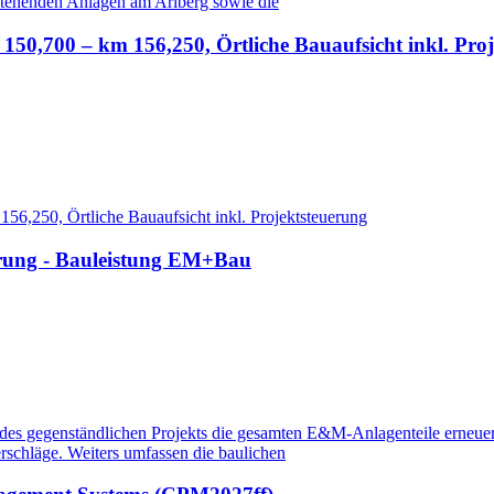
estehenden Anlagen am Arlberg sowie die
0,700 – km 156,250, Örtliche Bauaufsicht inkl. Proj
,250, Örtliche Bauaufsicht inkl. Projektsteuerung
rung - Bauleistung EM+Bau
es gegenständlichen Projekts die gesamten E&M-Anlagenteile erneue
schläge. Weiters umfassen die baulichen