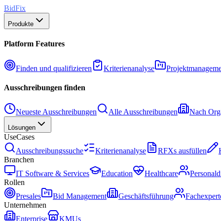
BidFix
Produkte
Platform Features
Finden und qualifizieren
Kriterienanalyse
Projektmanageme
Ausschreibungen finden
Neueste Ausschreibungen
Alle Ausschreibungen
Nach Orga
Lösungen
UseCases
Ausschreibungssuche
Kriterienanalyse
RFXs ausfüllen
Branchen
IT Software & Services
Education
Healthcare
Personald
Rollen
Presales
Bid Management
Geschäftsführung
Fachexpert
Unternehmen
Enterprise
KMUs