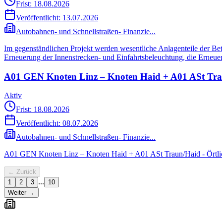
Frist: 18.08.2026
Veröffentlicht:
13.07.2026
Autobahnen- und Schnellstraßen- Finanzie...
Im gegenständlichen Projekt werden wesentliche Anlagenteile der Betr
Erneuerung der Innenstrecken- und Einfahrtsbeleuchtung, die Erneue
A01 GEN Knoten Linz – Knoten Haid + A01 ASt Tra
Aktiv
Frist: 18.08.2026
Veröffentlicht:
08.07.2026
Autobahnen- und Schnellstraßen- Finanzie...
A01 GEN Knoten Linz – Knoten Haid + A01 ASt Traun/Haid - Örtl
← Zurück
...
1
2
3
10
Weiter →