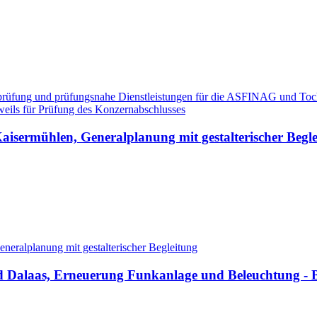
üfung und prüfungsnahe Dienstleistungen für die ASFINAG und Tochte
weils für Prüfung des Konzernabschlusses
ermühlen, Generalplanung mit gestalterischer Begle
ralplanung mit gestalterischer Begleitung
d Dalaas, Erneuerung Funkanlage und Beleuchtung - 