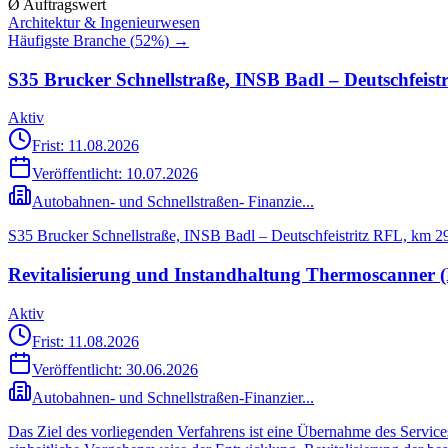
Ø Auftragswert
Architektur & Ingenieurwesen
Häufigste Branche (
52
%) →
S35 Brucker Schnellstraße, INSB Badl – Deutschfeist
Aktiv
Frist: 11.08.2026
Veröffentlicht:
10.07.2026
Autobahnen- und Schnellstraßen- Finanzie...
S35 Brucker Schnellstraße, INSB Badl – Deutschfeistritz RFL, km 2
Revitalisierung und Instandhaltung Thermoscanner 
Aktiv
Frist: 11.08.2026
Veröffentlicht:
30.06.2026
Autobahnen- und Schnellstraßen-Finanzier...
Das Ziel des vorliegenden Verfahrens ist eine Übernahme des Servi