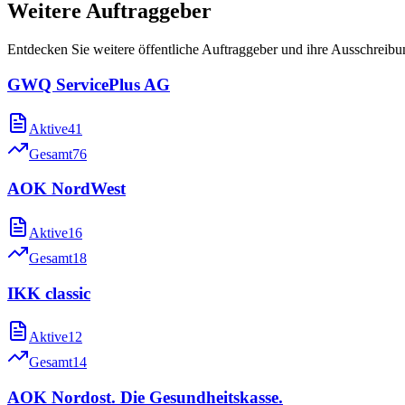
Weitere Auftraggeber
Entdecken Sie weitere öffentliche Auftraggeber und ihre Ausschreib
GWQ ServicePlus AG
Aktive
41
Gesamt
76
AOK NordWest
Aktive
16
Gesamt
18
IKK classic
Aktive
12
Gesamt
14
AOK Nordost. Die Gesundheitskasse.