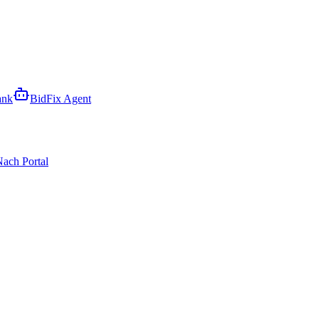
ank
BidFix Agent
ach Portal