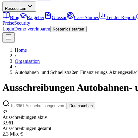
Ressourcen
Blog
Ratgeber
Glossar
Case Studies
Tender Reports
Preise
Security
Login
Demo vereinbaren
Kostenlos starten
Home
/
Organisation
/
Autobahnen- und Schnellstraßen-Finanzierungs-Aktiengesellsc
Ausschreibungen Autobahnen- u
Durchsuchen
33
Ausschreibungen aktiv
3.961
Ausschreibungen gesamt
2,3 Mio. €