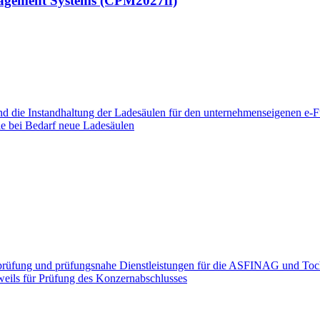
nagement Systems (CPM2027ff)
d die Instandhaltung der Ladesäulen für den unternehmenseigenen e-Fu
ie bei Bedarf neue Ladesäulen
üfung und prüfungsnahe Dienstleistungen für die ASFINAG und Tochte
weils für Prüfung des Konzernabschlusses