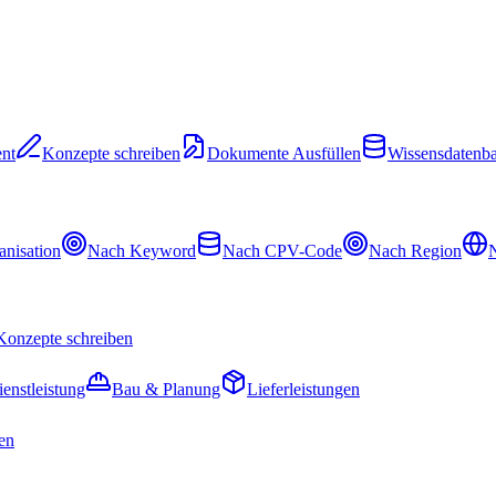
nt
Konzepte schreiben
Dokumente Ausfüllen
Wissensdatenb
nisation
Nach Keyword
Nach CPV-Code
Nach Region
N
Konzepte schreiben
ienstleistung
Bau & Planung
Lieferleistungen
en