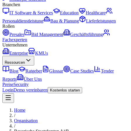
Branchen
IT Software & Services
Education
Healthcare
Personaldienstleistung
Bau & Planung
Lieferleistungen
Rollen
Presales
Bid Management
Geschäftsführung
Fachexperten
Unternehmen
Enterprise
KMUs
Ressourcen
Blog
Ratgeber
Glossar
Case Studies
Tender
Reports
Über Uns
Preise
Security
Login
Demo vereinbaren
Kostenlos starten
Home
/
Organisation
/