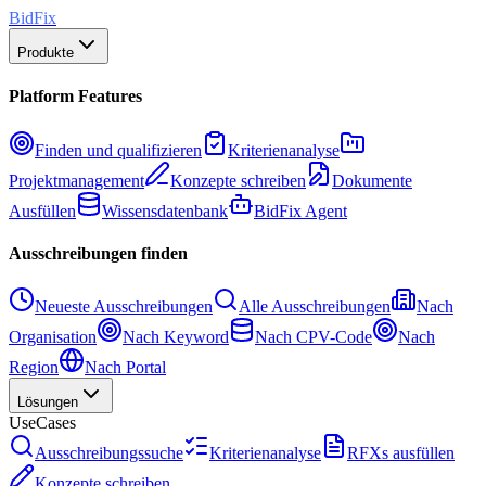
BidFix
Produkte
Platform Features
Finden und qualifizieren
Kriterienanalyse
Projektmanagement
Konzepte schreiben
Dokumente
Ausfüllen
Wissensdatenbank
BidFix Agent
Ausschreibungen finden
Neueste Ausschreibungen
Alle Ausschreibungen
Nach
Organisation
Nach Keyword
Nach CPV-Code
Nach
Region
Nach Portal
Lösungen
UseCases
Ausschreibungssuche
Kriterienanalyse
RFXs ausfüllen
Konzepte schreiben