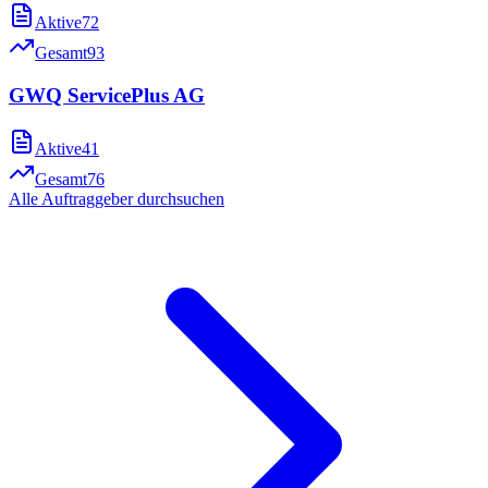
Aktive
72
Gesamt
93
GWQ ServicePlus AG
Aktive
41
Gesamt
76
Alle Auftraggeber durchsuchen