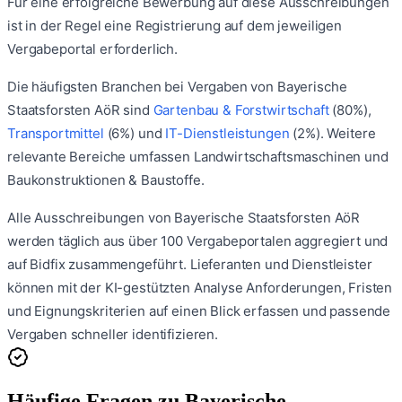
Für eine erfolgreiche Bewerbung auf diese Ausschreibungen
ist in der Regel eine Registrierung auf dem jeweiligen
Vergabeportal erforderlich.
Die häufigsten Branchen bei Vergaben von
Bayerische
Staatsforsten AöR
sind
Gartenbau & Forstwirtschaft
(
80
%)
,
Transportmittel
(
6
%)
und
IT-Dienstleistungen
(
2
%)
.
Weitere
relevante Bereiche umfassen
Landwirtschaftsmaschinen
und
Baukonstruktionen & Baustoffe
.
Alle Ausschreibungen von
Bayerische Staatsforsten AöR
werden täglich aus über 100 Vergabeportalen aggregiert und
auf Bidfix zusammengeführt. Lieferanten und Dienstleister
können mit der KI-gestützten Analyse Anforderungen, Fristen
und Eignungskriterien auf einen Blick erfassen und passende
Vergaben schneller identifizieren.
Häufige Fragen zu
Bayerische