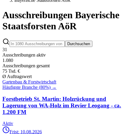
Bayerische Staatsforsten AöR
Ausschreibungen Bayerische
Staatsforsten AöR
Durchsuchen
31
Ausschreibungen aktiv
1.080
Ausschreibungen gesamt
75 Tsd. €
Ø Auftragswert
Gartenbau & Forstwirtschaft
Häufigste Branche (
80
%) →
Forstbetrieb St. Martin: Holzrückung und
Lagerung von WA-Holz im Revier Leogang - ca.
1.200 FM
Aktiv
Frist: 10.08.2026