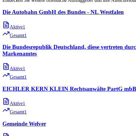
Entdecken Sie weitere öffentliche Auftraggeber und ihre Ausschreib
Die Autobahn GmbH des Bundes - NL Westfalen
Aktive
1
Gesamt
1
Die Bundesrepublik Deutschland, diese vertreten durc
Markenamtes
Aktive
1
Gesamt
1
EICHLER KERN KLEIN Rechtsanwälte PartG mb
Aktive
1
Gesamt
1
Gemeinde Welver