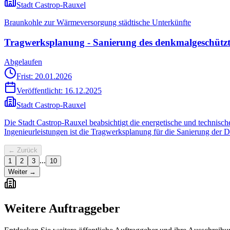
Stadt Castrop-Rauxel
Braunkohle zur Wärmeversorgung städtische Unterkünfte
Tragwerksplanung - Sanierung des denkmalgeschützt
Abgelaufen
Frist: 20.01.2026
Veröffentlicht:
16.12.2025
Stadt Castrop-Rauxel
Die Stadt Castrop-Rauxel beabsichtigt die energetische und technis
Ingenieurleistungen ist die Tragwerksplanung für die Sanierung der 
← Zurück
...
1
2
3
10
Weiter →
Weitere Auftraggeber