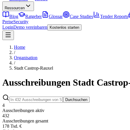
Ressourcen
Blog
Ratgeber
Glossar
Case Studies
Tender Reports
Preise
Security
Login
Demo vereinbaren
Kostenlos starten
Home
/
Organisation
/
Stadt Castrop-Rauxel
Ausschreibungen Stadt Castrop
Durchsuchen
4
Ausschreibungen aktiv
432
Ausschreibungen gesamt
178 Tsd. €