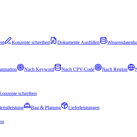
nt
Konzepte schreiben
Dokumente Ausfüllen
Wissensdatenb
nisation
Nach Keyword
Nach CPV-Code
Nach Region
N
Konzepte schreiben
ienstleistung
Bau & Planung
Lieferleistungen
en