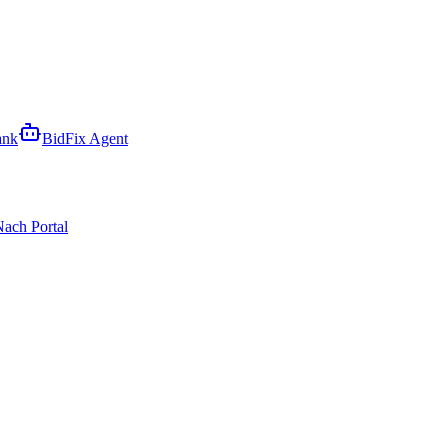
ank
BidFix Agent
ach Portal