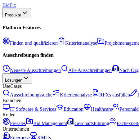
BidFix
Produkte
Platform Features
Finden und qualifizieren
Kriterienanalyse
Projektmanageme
Ausschreibungen finden
Neueste Ausschreibungen
Alle Ausschreibungen
Nach Orga
Lösungen
UseCases
Ausschreibungssuche
Kriterienanalyse
RFXs ausfüllen
Branchen
IT Software & Services
Education
Healthcare
Personald
Rollen
Presales
Bid Management
Geschäftsführung
Fachexpert
Unternehmen
Enterprise
KMUs