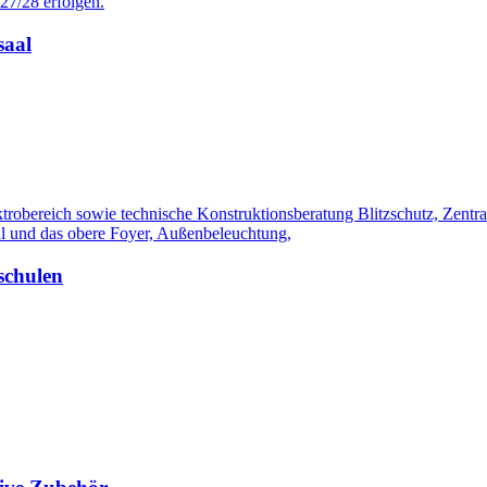
27/28 erfolgen.
saal
ektrobereich sowie technische Konstruktionsberatung Blitzschutz, Zen
al und das obere Foyer, Außenbeleuchtung,
schulen