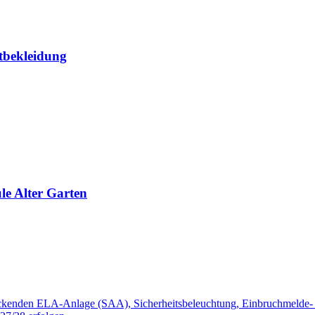
tbekleidung
le Alter Garten
ndeckenden ELA-Anlage (SAA), Sicherheitsbeleuchtung, Einbruchmelde