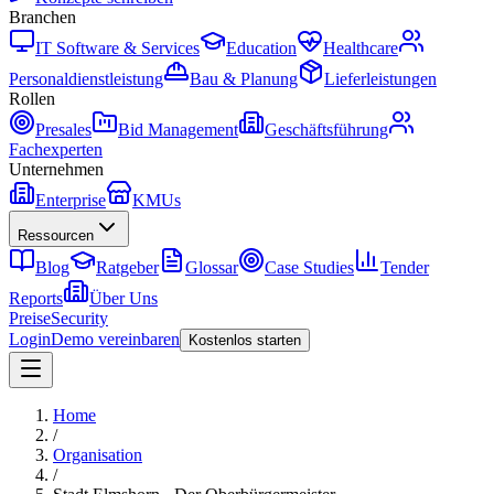
Branchen
IT Software & Services
Education
Healthcare
Personaldienstleistung
Bau & Planung
Lieferleistungen
Rollen
Presales
Bid Management
Geschäftsführung
Fachexperten
Unternehmen
Enterprise
KMUs
Ressourcen
Blog
Ratgeber
Glossar
Case Studies
Tender
Reports
Über Uns
Preise
Security
Login
Demo vereinbaren
Kostenlos starten
Home
/
Organisation
/