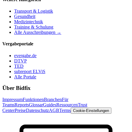
Transport & Logistik
Gesundheit
Medizintechnik
Training & Schulung
Alle Ausschreibungen →
Vergabeportale
evergabe.de
DTVP
TED
subreport ELViS
Alle Portale
Über Bidfix
Impressum
Funktionen
Branchen
Für
Teams
Reports
Glossar
Guides
Ressourcen
Trust
Center
Preise
Datenschutz
AGB
Terms
Cookie-Einstellungen