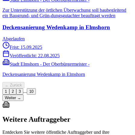
Zur Unterstützung der örtlichen Überwachung soll baubegleitend
ein Baugrund- und Grün-dungsgutachter beauftragt werden
Deckensanierung Wedenkamp in Elmshorn
Abgelaufen
Frist: 15.09.2025
Veröffentlicht:
22.08.2025
Stadt Elmshorn - Der Oberbürgermeister -
Deckensanierung Wedenkamp in Elmshorn
← Zurück
...
1
2
3
10
Weiter →
Weitere Auftraggeber
Entdecken Sie weitere öffentliche Auftraggeber und ihre