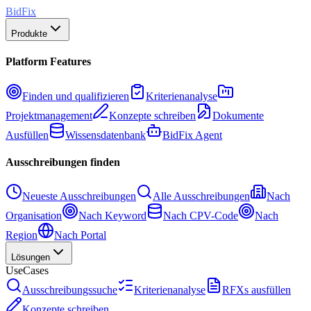
BidFix
Produkte
Platform Features
Finden und qualifizieren
Kriterienanalyse
Projektmanagement
Konzepte schreiben
Dokumente
Ausfüllen
Wissensdatenbank
BidFix Agent
Ausschreibungen finden
Neueste Ausschreibungen
Alle Ausschreibungen
Nach
Organisation
Nach Keyword
Nach CPV-Code
Nach
Region
Nach Portal
Lösungen
UseCases
Ausschreibungssuche
Kriterienanalyse
RFXs ausfüllen
Konzepte schreiben