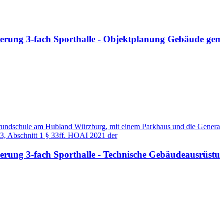
ung 3-fach Sporthalle - Objektplanung Gebäude gemäß
undschule am Hubland Würzburg, mit einem Parkhaus und die Generals
3, Abschnitt 1 § 33ff. HOAI 2021 der
ung 3-fach Sporthalle - Technische Gebäudeausrüstu