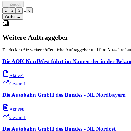
← Zurück
...
1
2
3
6
Weiter →
Weitere Auftraggeber
Entdecken Sie weitere öffentliche Auftraggeber und ihre Ausschreib
Die AOK NordWest führt im Namen der in der Bekan
Aktive
1
Gesamt
1
Die Autobahn GmbH des Bundes - NL Nordbayern
Aktive
0
Gesamt
1
Die Autobahn GmbH des Bundes - NL Nordost