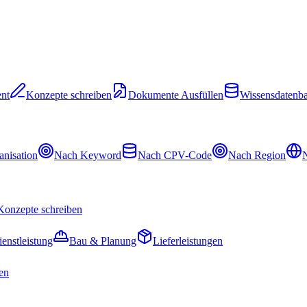
nt
Konzepte schreiben
Dokumente Ausfüllen
Wissensdatenb
nisation
Nach Keyword
Nach CPV-Code
Nach Region
N
Konzepte schreiben
ienstleistung
Bau & Planung
Lieferleistungen
en