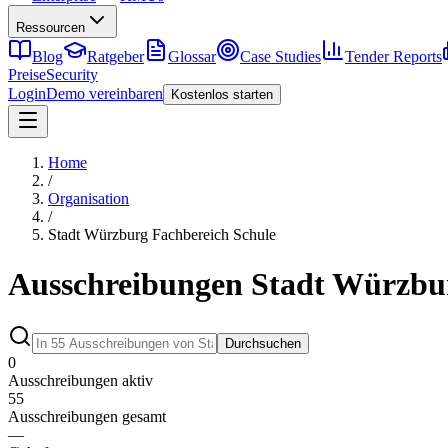
Ressourcen
Blog
Ratgeber
Glossar
Case Studies
Tender Reports
Preise
Security
Login
Demo vereinbaren
Kostenlos starten
Home
/
Organisation
/
Stadt Würzburg Fachbereich Schule
Ausschreibungen Stadt Würzbur
Durchsuchen
0
Ausschreibungen aktiv
55
Ausschreibungen gesamt
—