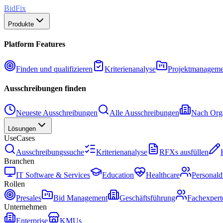
BidFix
Produkte
Platform Features
Finden und qualifizieren
Kriterienanalyse
Projektmanageme
Ausschreibungen finden
Neueste Ausschreibungen
Alle Ausschreibungen
Nach Orga
Lösungen
UseCases
Ausschreibungssuche
Kriterienanalyse
RFXs ausfüllen
Branchen
IT Software & Services
Education
Healthcare
Personald
Rollen
Presales
Bid Management
Geschäftsführung
Fachexpert
Unternehmen
Enterprise
KMUs