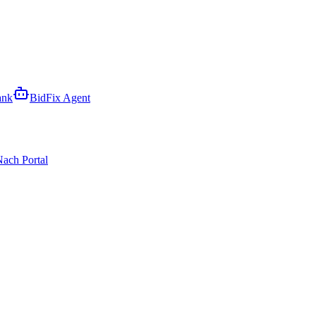
ank
BidFix Agent
ach Portal