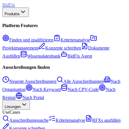
BidFix
Produkte
Platform Features
Finden und qualifizieren
Kriterienanalyse
Projektmanagement
Konzepte schreiben
Dokumente
Ausfüllen
Wissensdatenbank
BidFix Agent
Ausschreibungen finden
Neueste Ausschreibungen
Alle Ausschreibungen
Nach
Organisation
Nach Keyword
Nach CPV-Code
Nach
Region
Nach Portal
Lösungen
UseCases
Ausschreibungssuche
Kriterienanalyse
RFXs ausfüllen
Konzepte schreiben