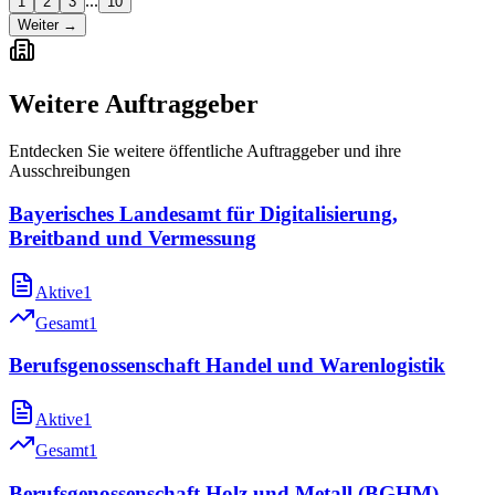
...
1
2
3
10
Weiter →
Weitere Auftraggeber
Entdecken Sie weitere öffentliche Auftraggeber und ihre
Ausschreibungen
Bayerisches Landesamt für Digitalisierung,
Breitband und Vermessung
Aktive
1
Gesamt
1
Berufsgenossenschaft Handel und Warenlogistik
Aktive
1
Gesamt
1
Berufsgenossenschaft Holz und Metall (BGHM)