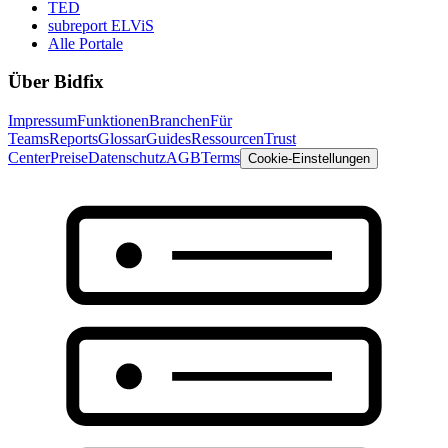
TED
subreport ELViS
Alle Portale
Über Bidfix
Impressum
Funktionen
Branchen
Für
Teams
Reports
Glossar
Guides
Ressourcen
Trust
Center
Preise
Datenschutz
AGB
Terms
Cookie-Einstellungen