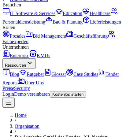
Branchen
IT Software & Services
Education
Healthcare
Personaldienstleistung
Bau & Planung
Lieferleistungen
Rollen
Presales
Bid Management
Geschäftsführung
Fachexperten
Unternehmen
Enterprise
KMUs
Ressourcen
Blog
Ratgeber
Glossar
Case Studies
Tender
Reports
Über Uns
Preise
Security
Login
Demo vereinbaren
Kostenlos starten
Home
/
Organisation
/