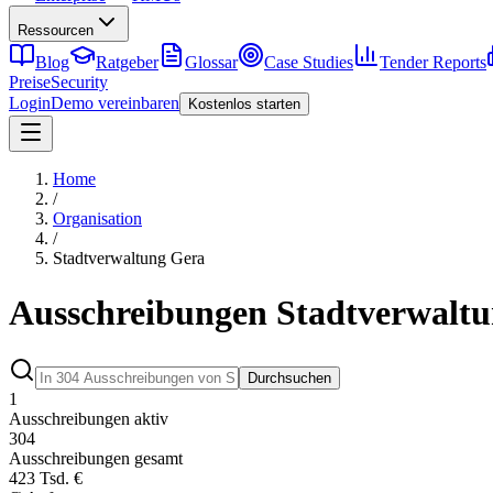
Ressourcen
Blog
Ratgeber
Glossar
Case Studies
Tender Reports
Preise
Security
Login
Demo vereinbaren
Kostenlos starten
Home
/
Organisation
/
Stadtverwaltung Gera
Ausschreibungen Stadtverwalt
Durchsuchen
1
Ausschreibungen aktiv
304
Ausschreibungen gesamt
423 Tsd. €