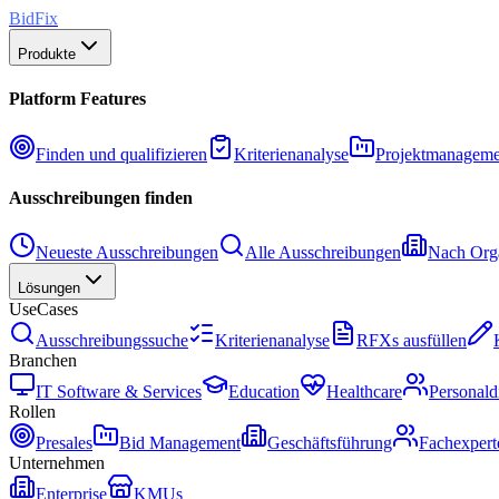
BidFix
Produkte
Platform Features
Finden und qualifizieren
Kriterienanalyse
Projektmanageme
Ausschreibungen finden
Neueste Ausschreibungen
Alle Ausschreibungen
Nach Orga
Lösungen
UseCases
Ausschreibungssuche
Kriterienanalyse
RFXs ausfüllen
Branchen
IT Software & Services
Education
Healthcare
Personald
Rollen
Presales
Bid Management
Geschäftsführung
Fachexpert
Unternehmen
Enterprise
KMUs