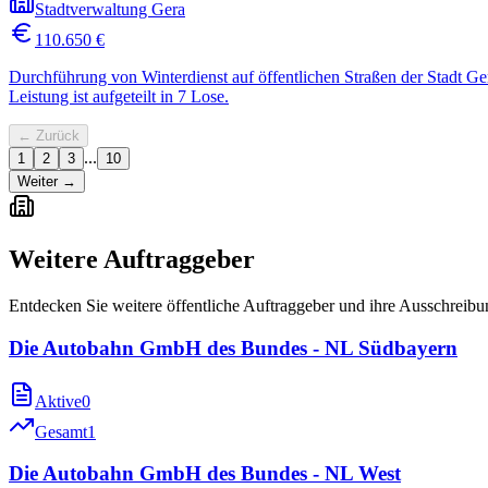
Stadtverwaltung Gera
110.650 €
Durchführung von Winterdienst auf öffentlichen Straßen der Stadt G
Leistung ist aufgeteilt in 7 Lose.
← Zurück
...
1
2
3
10
Weiter →
Weitere Auftraggeber
Entdecken Sie weitere öffentliche Auftraggeber und ihre Ausschreib
Die Autobahn GmbH des Bundes - NL Südbayern
Aktive
0
Gesamt
1
Die Autobahn GmbH des Bundes - NL West