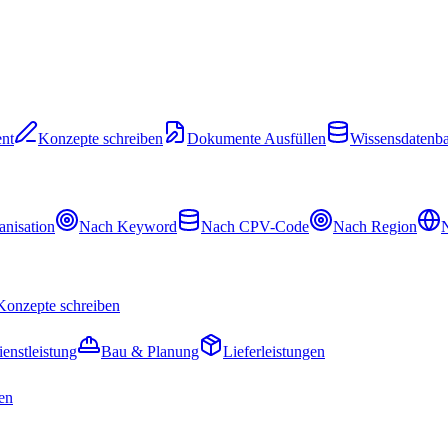
nt
Konzepte schreiben
Dokumente Ausfüllen
Wissensdatenb
nisation
Nach Keyword
Nach CPV-Code
Nach Region
N
Konzepte schreiben
ienstleistung
Bau & Planung
Lieferleistungen
en