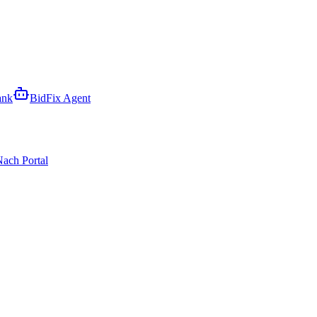
ank
BidFix Agent
ach Portal