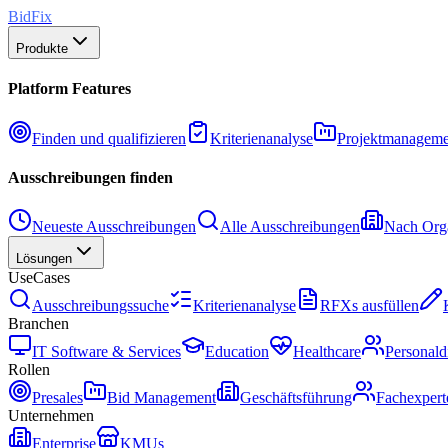
BidFix
Produkte
Platform Features
Finden und qualifizieren
Kriterienanalyse
Projektmanageme
Ausschreibungen finden
Neueste Ausschreibungen
Alle Ausschreibungen
Nach Orga
Lösungen
UseCases
Ausschreibungssuche
Kriterienanalyse
RFXs ausfüllen
Branchen
IT Software & Services
Education
Healthcare
Personald
Rollen
Presales
Bid Management
Geschäftsführung
Fachexpert
Unternehmen
Enterprise
KMUs