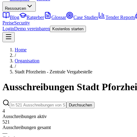
Ressourcen
Blog
Ratgeber
Glossar
Case Studies
Tender Reports
Preise
Security
Login
Demo vereinbaren
Kostenlos starten
Home
/
Organisation
/
Stadt Pforzheim - Zentrale Vergabestelle
Ausschreibungen Stadt Pforzhei
Durchsuchen
4
Ausschreibungen aktiv
521
Ausschreibungen gesamt
—