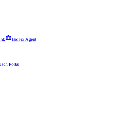
ank
BidFix Agent
ach Portal