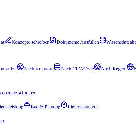
nt
Konzepte schreiben
Dokumente Ausfüllen
Wissensdatenb
nisation
Nach Keyword
Nach CPV-Code
Nach Region
N
Konzepte schreiben
ienstleistung
Bau & Planung
Lieferleistungen
en