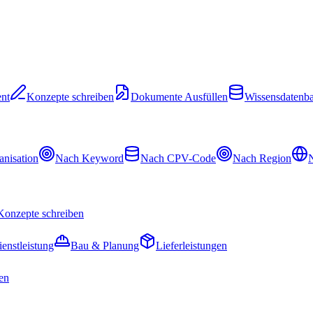
nt
Konzepte schreiben
Dokumente Ausfüllen
Wissensdatenb
nisation
Nach Keyword
Nach CPV-Code
Nach Region
N
Konzepte schreiben
ienstleistung
Bau & Planung
Lieferleistungen
en