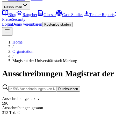
Ressourcen
Blog
Ratgeber
Glossar
Case Studies
Tender Reports
Preise
Security
Login
Demo vereinbaren
Kostenlos starten
Home
/
Organisation
/
Magistrat der Universitätsstadt Marburg
Ausschreibungen Magistrat der 
Durchsuchen
11
Ausschreibungen aktiv
596
Ausschreibungen gesamt
312 Tsd. €