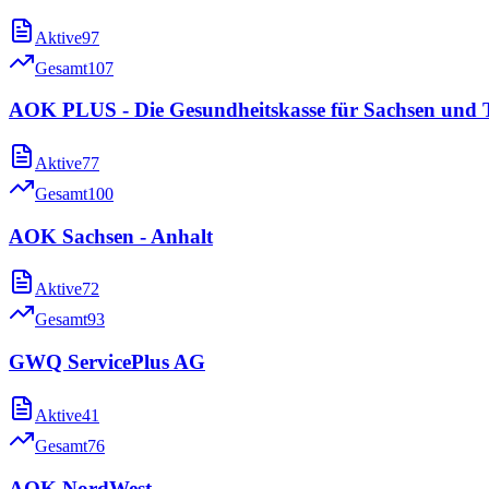
Aktive
97
Gesamt
107
AOK PLUS - Die Gesundheitskasse für Sachsen und 
Aktive
77
Gesamt
100
AOK Sachsen - Anhalt
Aktive
72
Gesamt
93
GWQ ServicePlus AG
Aktive
41
Gesamt
76
AOK NordWest