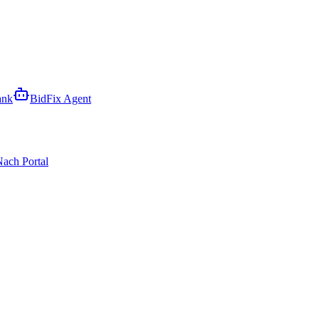
ank
BidFix Agent
ach Portal