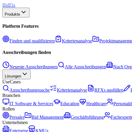
BidFix
Produkte
Platform Features
Finden und qualifizieren
Kriterienanalyse
Projektmanageme
Ausschreibungen finden
Neueste Ausschreibungen
Alle Ausschreibungen
Nach Orga
Lösungen
UseCases
Ausschreibungssuche
Kriterienanalyse
RFXs ausfüllen
Branchen
IT Software & Services
Education
Healthcare
Personald
Rollen
Presales
Bid Management
Geschäftsführung
Fachexpert
Unternehmen
Enterprise
KMUs