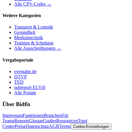
Alle CPV-Codes →
Weitere Kategorien
Transport & Logistik
Gesundheit
Medizintechnik
Training & Schulung
Alle Ausschreibungen →
Vergabeportale
evergabe.de
DTVP
TED
subreport ELViS
Alle Portale
Über Bidfix
Impressum
Funktionen
Branchen
Für
Teams
Reports
Glossar
Guides
Ressourcen
Trust
Center
Preise
Datenschutz
AGB
Terms
Cookie-Einstellungen