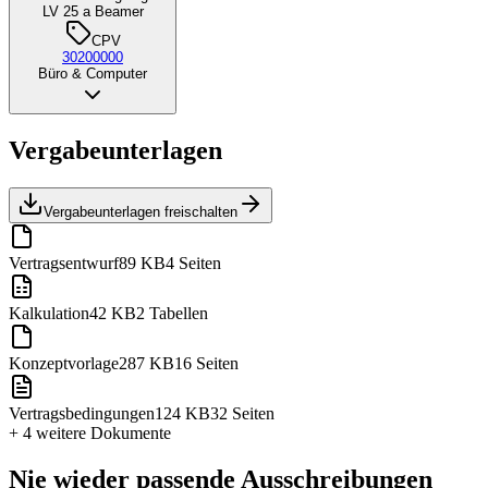
LV 25 a Beamer
CPV
30200000
Büro & Computer
Vergabeunterlagen
Vergabeunterlagen freischalten
Vertragsentwurf
89 KB
4 Seiten
Kalkulation
42 KB
2 Tabellen
Konzeptvorlage
287 KB
16 Seiten
Vertragsbedingungen
124 KB
32 Seiten
+ 4 weitere
Dokumente
Nie wieder passende Ausschreibungen