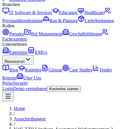
Branchen
IT Software & Services
Education
Healthcare
Personaldienstleistung
Bau & Planung
Lieferleistungen
Rollen
Presales
Bid Management
Geschäftsführung
Fachexperten
Unternehmen
Enterprise
KMUs
Ressourcen
Blog
Ratgeber
Glossar
Case Studies
Tender
Reports
Über Uns
Preise
Security
Login
Demo vereinbaren
Kostenlos starten
Home
/
Ausschreibungen
/