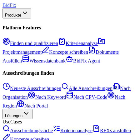
BidFix
Produkte
Platform Features
Finden und qualifizieren
Kriterienanalyse
Projektmanagement
Konzepte schreiben
Dokumente
Ausfüllen
Wissensdatenbank
BidFix Agent
Ausschreibungen finden
Neueste Ausschreibungen
Alle Ausschreibungen
Nach
Organisation
Nach Keyword
Nach CPV-Code
Nach
Region
Nach Portal
Lösungen
UseCases
Ausschreibungssuche
Kriterienanalyse
RFXs ausfüllen
Konzepte schreiben