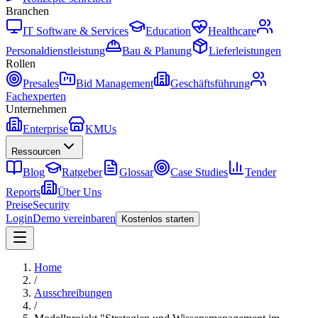
Branchen
IT Software & Services
Education
Healthcare
Personaldienstleistung
Bau & Planung
Lieferleistungen
Rollen
Presales
Bid Management
Geschäftsführung
Fachexperten
Unternehmen
Enterprise
KMUs
Ressourcen
Blog
Ratgeber
Glossar
Case Studies
Tender
Reports
Über Uns
Preise
Security
Login
Demo vereinbaren
Kostenlos starten
Home
/
Ausschreibungen
/