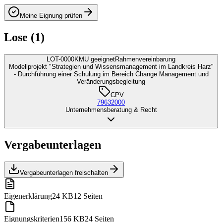
Meine Eignung prüfen
Lose (1)
LOT-0000
KMU geeignet
Rahmenvereinbarung
Modellprojekt "Strategien und Wissensmanagement im Landkreis Harz"
- Durchführung einer Schulung im Bereich Change Management und
Veränderungsbegleitung
CPV
79632000
Unternehmensberatung & Recht
Vergabeunterlagen
Vergabeunterlagen freischalten
Eigenerklärung
24 KB
12 Seiten
Eignungskriterien
156 KB
24 Seiten