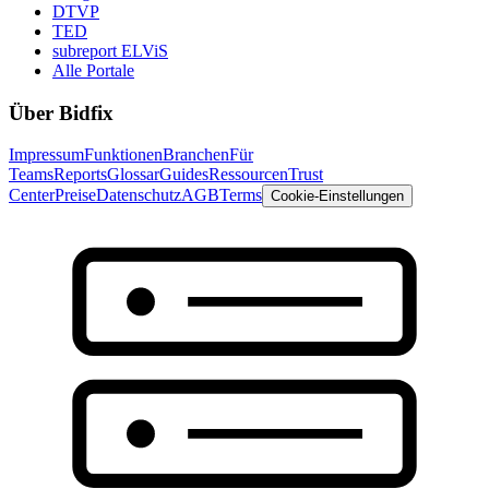
DTVP
TED
subreport ELViS
Alle Portale
Über Bidfix
Impressum
Funktionen
Branchen
Für
Teams
Reports
Glossar
Guides
Ressourcen
Trust
Center
Preise
Datenschutz
AGB
Terms
Cookie-Einstellungen