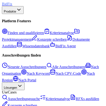
BidFix
Produkte
Platform Features
Finden und qualifizieren
Kriterienanalyse
Projektmanagement
Konzepte schreiben
Dokumente
Ausfüllen
Wissensdatenbank
BidFix Agent
Ausschreibungen finden
Neueste Ausschreibungen
Alle Ausschreibungen
Nach
Organisation
Nach Keyword
Nach CPV-Code
Nach
Region
Nach Portal
Lösungen
UseCases
Ausschreibungssuche
Kriterienanalyse
RFXs ausfüllen
Konzepte schreiben