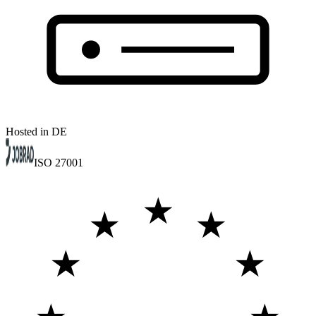
Hosted in DE
ISO 27001
★
★
★
★
★