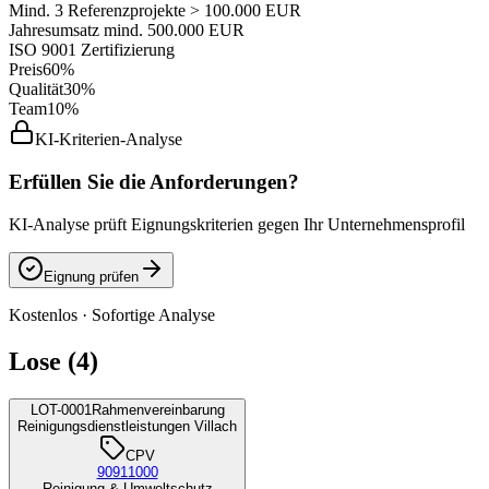
Mind. 3 Referenzprojekte > 100.000 EUR
Jahresumsatz mind. 500.000 EUR
ISO 9001 Zertifizierung
Preis
60%
Qualität
30%
Team
10%
KI-Kriterien-Analyse
Erfüllen Sie die Anforderungen?
KI-Analyse prüft Eignungskriterien gegen Ihr Unternehmensprofil
Eignung prüfen
Kostenlos · Sofortige Analyse
Lose (4)
LOT-0001
Rahmenvereinbarung
Reinigungsdienstleistungen Villach
CPV
90911000
Reinigung & Umweltschutz