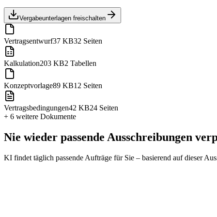
Vergabeunterlagen freischalten
Vertragsentwurf
37 KB
32 Seiten
Kalkulation
203 KB
2 Tabellen
Konzeptvorlage
89 KB
12 Seiten
Vertragsbedingungen
42 KB
24 Seiten
+ 6 weitere
Dokumente
Nie wieder passende Ausschreibungen ver
KI findet täglich passende Aufträge für Sie – basierend auf dieser Au