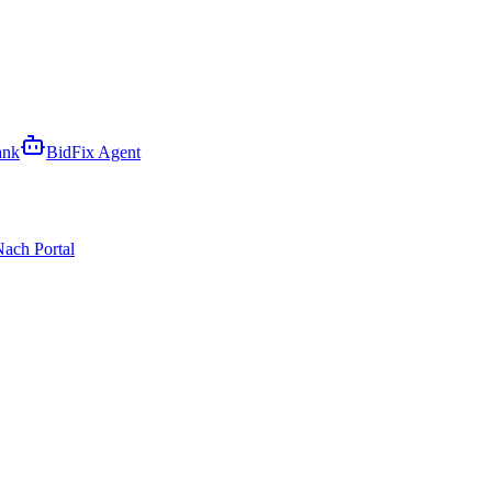
ank
BidFix Agent
ach Portal