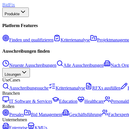
BidFix
Produkte
Platform Features
Finden und qualifizieren
Kriterienanalyse
Projektmanageme
Ausschreibungen finden
Neueste Ausschreibungen
Alle Ausschreibungen
Nach Orga
Lösungen
UseCases
Ausschreibungssuche
Kriterienanalyse
RFXs ausfüllen
Branchen
IT Software & Services
Education
Healthcare
Personald
Rollen
Presales
Bid Management
Geschäftsführung
Fachexpert
Unternehmen
Enterprise
KMUs