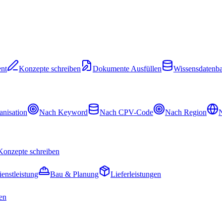
nt
Konzepte schreiben
Dokumente Ausfüllen
Wissensdatenb
nisation
Nach Keyword
Nach CPV-Code
Nach Region
N
Konzepte schreiben
ienstleistung
Bau & Planung
Lieferleistungen
en