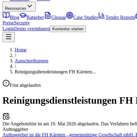
Ressourcen
Blog
Ratgeber
Glossar
Case Studies
Tender Reports
Preise
Security
Login
Demo vereinbaren
Kostenlos starten
Home
/
Ausschreibungen
/
Reinigungsdienstleistungen FH Kärnten
...
Frist abgelaufen
Reinigungsdienstleistungen FH
Die Angebotsfrist ist am
19. Mai 2026
abgelaufen.
Das Verfahren befi
Auftraggeber
Auftraggeber ist die FH Kärnten - gemeinnützige Gesellschaft mbH.
,