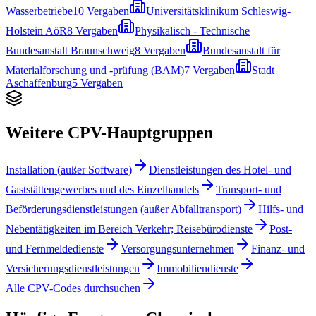
Wasserbetriebe
10
Vergaben
Universitätsklinikum Schleswig-
Holstein AöR
8
Vergaben
Physikalisch - Technische
Bundesanstalt Braunschweig
8
Vergaben
Bundesanstalt für
Materialforschung und -prüfung (BAM)
7
Vergaben
Stadt
Aschaffenburg
5
Vergaben
Weitere CPV-Hauptgruppen
Installation (außer Software)
Dienstleistungen des Hotel- und
Gaststättengewerbes und des Einzelhandels
Transport- und
Beförderungsdienstleistungen (außer Abfalltransport)
Hilfs- und
Nebentätigkeiten im Bereich Verkehr; Reisebürodienste
Post-
und Fernmeldedienste
Versorgungsunternehmen
Finanz- und
Versicherungsdienstleistungen
Immobiliendienste
Alle CPV-Codes durchsuchen