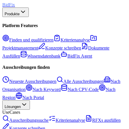
BidFix
Produkte
Platform Features
Finden und qualifizieren
Kriterienanalyse
Projektmanagement
Konzepte schreiben
Dokumente
Ausfüllen
Wissensdatenbank
BidFix Agent
Ausschreibungen finden
Neueste Ausschreibungen
Alle Ausschreibungen
Nach
Organisation
Nach Keyword
Nach CPV-Code
Nach
Region
Nach Portal
Lösungen
UseCases
Ausschreibungssuche
Kriterienanalyse
RFXs ausfüllen
Konzepte schreiben