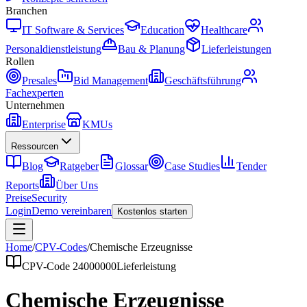
Branchen
IT Software & Services
Education
Healthcare
Personaldienstleistung
Bau & Planung
Lieferleistungen
Rollen
Presales
Bid Management
Geschäftsführung
Fachexperten
Unternehmen
Enterprise
KMUs
Ressourcen
Blog
Ratgeber
Glossar
Case Studies
Tender
Reports
Über Uns
Preise
Security
Login
Demo vereinbaren
Kostenlos starten
Home
/
CPV-Codes
/
Chemische Erzeugnisse
CPV-Code
24000000
Lieferleistung
Chemische Erzeugnisse