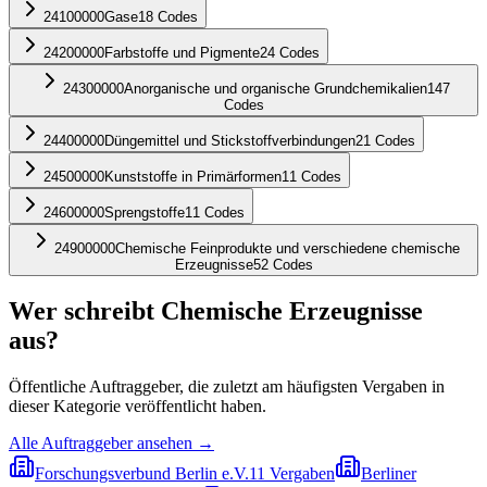
24100000
Gase
18
Codes
24200000
Farbstoffe und Pigmente
24
Codes
24300000
Anorganische und organische Grundchemikalien
147
Codes
24400000
Düngemittel und Stickstoffverbindungen
21
Codes
24500000
Kunststoffe in Primärformen
11
Codes
24600000
Sprengstoffe
11
Codes
24900000
Chemische Feinprodukte und verschiedene chemische
Erzeugnisse
52
Codes
Wer schreibt
Chemische Erzeugnisse
aus?
Öffentliche Auftraggeber, die zuletzt am häufigsten Vergaben in
dieser Kategorie veröffentlicht haben.
Alle Auftraggeber ansehen →
Forschungsverbund Berlin e.V.
11
Vergaben
Berliner