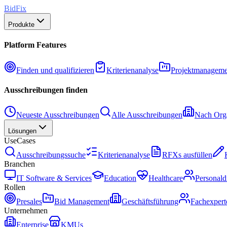
BidFix
Produkte
Platform Features
Finden und qualifizieren
Kriterienanalyse
Projektmanageme
Ausschreibungen finden
Neueste Ausschreibungen
Alle Ausschreibungen
Nach Orga
Lösungen
UseCases
Ausschreibungssuche
Kriterienanalyse
RFXs ausfüllen
Branchen
IT Software & Services
Education
Healthcare
Personald
Rollen
Presales
Bid Management
Geschäftsführung
Fachexpert
Unternehmen
Enterprise
KMUs