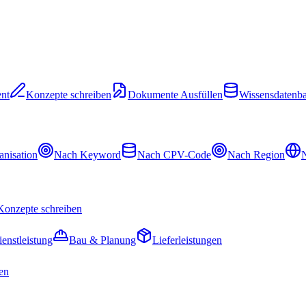
nt
Konzepte schreiben
Dokumente Ausfüllen
Wissensdatenb
nisation
Nach Keyword
Nach CPV-Code
Nach Region
N
Konzepte schreiben
ienstleistung
Bau & Planung
Lieferleistungen
en