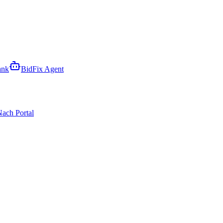
ank
BidFix Agent
ach Portal