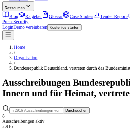
Ressourcen
Blog
Ratgeber
Glossar
Case Studies
Tender Reports
Preise
Security
Login
Demo vereinbaren
Kostenlos starten
Home
/
Organisation
/
Bundesrepublik Deutschland, vertreten durch das Bundesminis
Ausschreibungen Bundesrepubli
Innern und für Heimat, vertret
Durchsuchen
8
Ausschreibungen aktiv
2.916