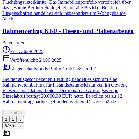
Flüchtlingsunterkünfte. Das Immobilienportfolio verteilt sich über
das gesamte Berliner Stadtgebiet und alle Bezirke. Bei den
Liegenschaften handelt es sich insbesondere um Wohngebäude
(auch
Rahmenvertrag KBU - Fliesen- und Plattenarbeiten
Abgelaufen
Frist: 26.08.2025
Veröffentlicht:
24.06.2025
Liegenschaftsfonds Berlin GmbH & Co. KG ...
Bei der ausgeschriebenen Leistung handelt es sich um eine
Rahmenvereinbarung für Instandsetzungsleistungen im Gewerk
Fliesen- und Plattenarbeiten. Der maximale Auftragswert je
Einzelabruf beträgt 20.000,00 EUR netto. Es sollen bis zu 12
Rahmenvertragspartner gebunden werden. Das geschätzte
← Zurück
1
2
3
Weiter →