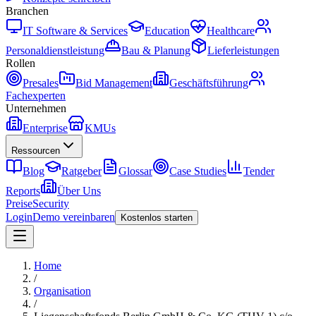
Branchen
IT Software & Services
Education
Healthcare
Personaldienstleistung
Bau & Planung
Lieferleistungen
Rollen
Presales
Bid Management
Geschäftsführung
Fachexperten
Unternehmen
Enterprise
KMUs
Ressourcen
Blog
Ratgeber
Glossar
Case Studies
Tender
Reports
Über Uns
Preise
Security
Login
Demo vereinbaren
Kostenlos starten
Home
/
Organisation
/