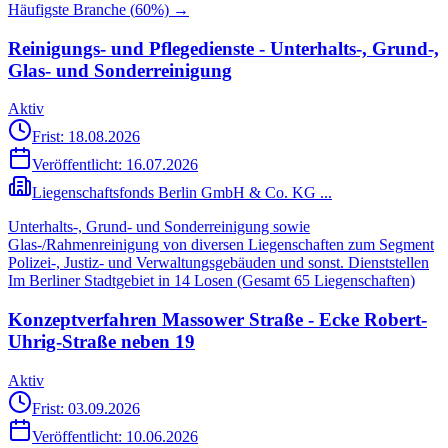
Häufigste Branche (
60
%) →
Reinigungs- und Pflegedienste - Unterhalts-, Grund-,
Glas- und Sonderreinigung
Aktiv
Frist: 18.08.2026
Veröffentlicht:
16.07.2026
Liegenschaftsfonds Berlin GmbH & Co. KG ...
Unterhalts-, Grund- und Sonderreinigung sowie
Glas-/Rahmenreinigung von diversen Liegenschaften zum Segment
Polizei-, Justiz- und Verwaltungsgebäuden und sonst. Dienststellen
Im Berliner Stadtgebiet in 14 Losen (Gesamt 65 Liegenschaften)
Konzeptverfahren Massower Straße - Ecke Robert-
Uhrig-Straße neben 19
Aktiv
Frist: 03.09.2026
Veröffentlicht:
10.06.2026