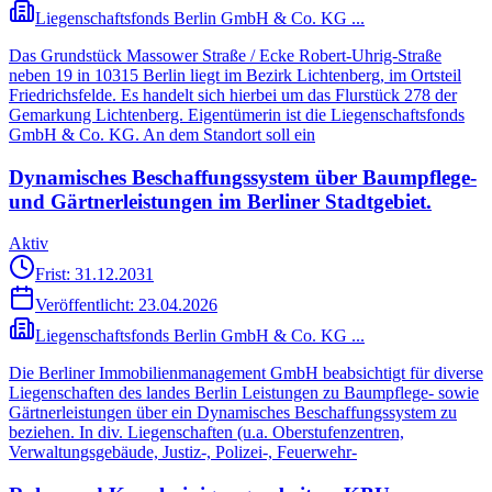
Liegenschaftsfonds Berlin GmbH & Co. KG ...
Das Grundstück Massower Straße / Ecke Robert-Uhrig-Straße
neben 19 in 10315 Berlin liegt im Bezirk Lichtenberg, im Ortsteil
Friedrichsfelde. Es handelt sich hierbei um das Flurstück 278 der
Gemarkung Lichtenberg. Eigentümerin ist die Liegenschaftsfonds
GmbH & Co. KG. An dem Standort soll ein
Dynamisches Beschaffungssystem über Baumpflege-
und Gärtnerleistungen im Berliner Stadtgebiet.
Aktiv
Frist: 31.12.2031
Veröffentlicht:
23.04.2026
Liegenschaftsfonds Berlin GmbH & Co. KG ...
Die Berliner Immobilienmanagement GmbH beabsichtigt für diverse
Liegenschaften des landes Berlin Leistungen zu Baumpflege- sowie
Gärtnerleistungen über ein Dynamisches Beschaffungssystem zu
beziehen. In div. Liegenschaften (u.a. Oberstufenzentren,
Verwaltungsgebäude, Justiz-, Polizei-, Feuerwehr-