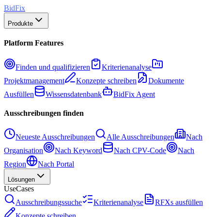
BidFix
Produkte
Platform Features
Finden und qualifizieren
Kriterienanalyse
Projektmanagement
Konzepte schreiben
Dokumente
Ausfüllen
Wissensdatenbank
BidFix Agent
Ausschreibungen finden
Neueste Ausschreibungen
Alle Ausschreibungen
Nach
Organisation
Nach Keyword
Nach CPV-Code
Nach
Region
Nach Portal
Lösungen
UseCases
Ausschreibungssuche
Kriterienanalyse
RFXs ausfüllen
Konzepte schreiben