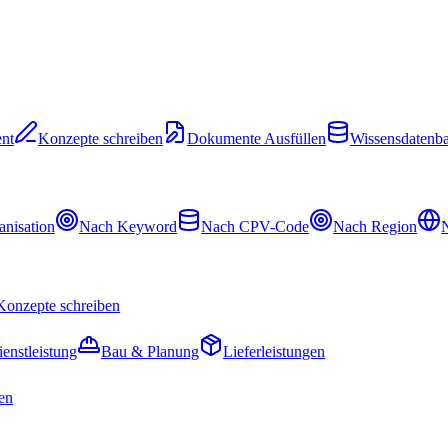
nt
Konzepte schreiben
Dokumente Ausfüllen
Wissensdatenb
nisation
Nach Keyword
Nach CPV-Code
Nach Region
N
Konzepte schreiben
ienstleistung
Bau & Planung
Lieferleistungen
en