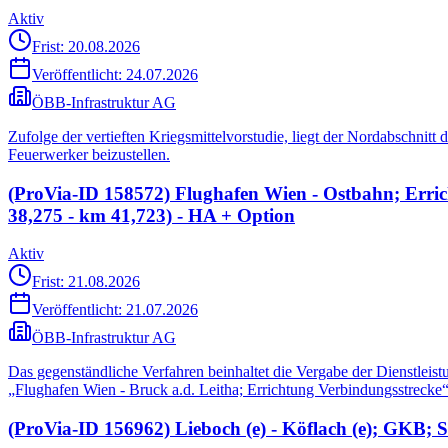
Aktiv
Frist: 20.08.2026
Veröffentlicht:
24.07.2026
ÖBB-Infrastruktur AG
Zufolge der vertieften Kriegsmittelvorstudie, liegt der Nordabschni
Feuerwerker beizustellen.
(ProVia-ID 158572) Flughafen Wien - Ostbahn; Erri
38,275 - km 41,723) - HA + Option
Aktiv
Frist: 21.08.2026
Veröffentlicht:
21.07.2026
ÖBB-Infrastruktur AG
Das gegenständliche Verfahren beinhaltet die Vergabe der Dienstleis
„Flughafen Wien - Bruck a.d. Leitha; Errichtung Verbindungsstrecke“
(ProVia-ID 156962) Lieboch (e) - Köflach (e); GKB; S