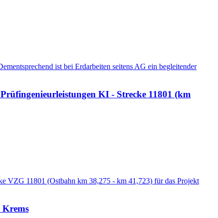
Dementsprechend ist bei Erdarbeiten seitens AG ein begleitender
rüfingenieurleistungen KI - Strecke 11801 (km
recke VZG 11801 (Ostbahn km 38,275 - km 41,723) für das Projekt
l Krems