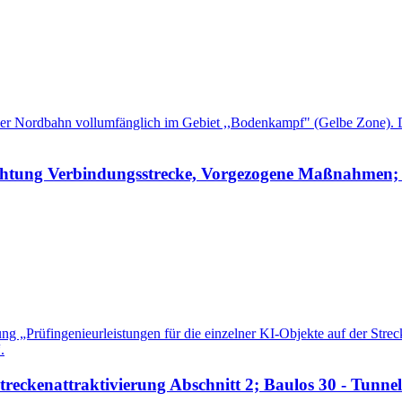
tt der Nordbahn vollumfänglich im Gebiet ,,Bodenkampf" (Gelbe Zone). 
chtung Verbindungsstrecke, Vorgezogene Maßnahmen; P
tung „Prüfingenieurleistungen für die einzelner KI-Objekte auf der St
.
treckenattraktivierung Abschnitt 2; Baulos 30 - Tunne