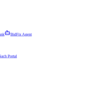
ank
BidFix Agent
ach Portal