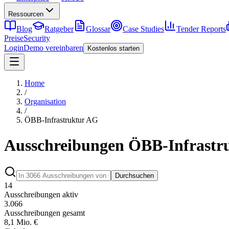
Ressourcen
Blog
Ratgeber
Glossar
Case Studies
Tender Reports
Preise
Security
Login
Demo vereinbaren
Kostenlos starten
Home
/
Organisation
/
ÖBB-Infrastruktur AG
Ausschreibungen ÖBB-Infrastr
Durchsuchen
14
Ausschreibungen aktiv
3.066
Ausschreibungen gesamt
8,1 Mio. €