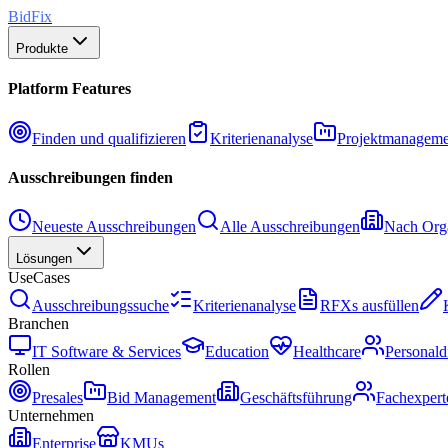
BidFix
Produkte
Platform Features
Finden und qualifizieren
Kriterienanalyse
Projektmanageme
Ausschreibungen finden
Neueste Ausschreibungen
Alle Ausschreibungen
Nach Orga
Lösungen
UseCases
Ausschreibungssuche
Kriterienanalyse
RFXs ausfüllen
Branchen
IT Software & Services
Education
Healthcare
Personald
Rollen
Presales
Bid Management
Geschäftsführung
Fachexpert
Unternehmen
Enterprise
KMUs