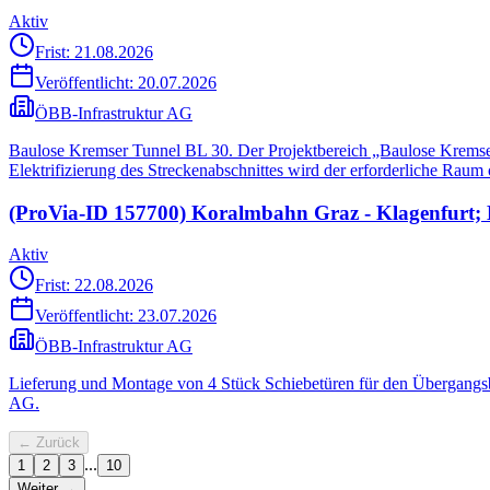
Aktiv
Frist: 21.08.2026
Veröffentlicht:
20.07.2026
ÖBB-Infrastruktur AG
Baulose Kremser Tunnel BL 30. Der Projektbereich „Baulose Kremser
Elektrifizierung des Streckenabschnittes wird der erforderliche Raum
(ProVia-ID 157700) Koralmbahn Graz - Klagenfurt
Aktiv
Frist: 22.08.2026
Veröffentlicht:
23.07.2026
ÖBB-Infrastruktur AG
Lieferung und Montage von 4 Stück Schiebetüren für den Übergangs
AG.
← Zurück
...
1
2
3
10
Weiter →