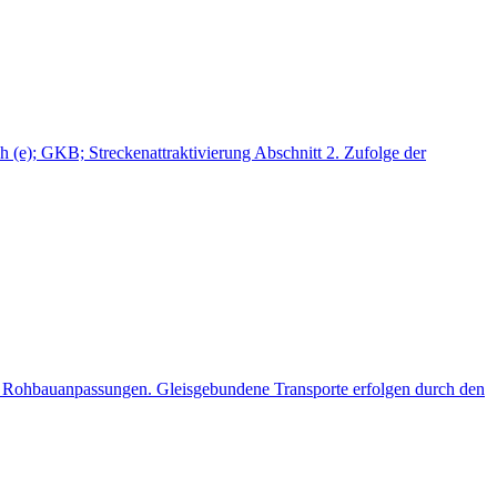
(e); GKB; Streckenattraktivierung Abschnitt 2. Zufolge der
e Rohbauanpassungen. Gleisgebundene Transporte erfolgen durch den