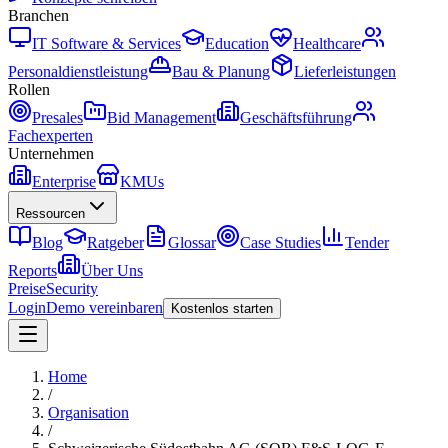
Branchen
IT Software & Services
Education
Healthcare
Personaldienstleistung
Bau & Planung
Lieferleistungen
Rollen
Presales
Bid Management
Geschäftsführung
Fachexperten
Unternehmen
Enterprise
KMUs
Ressourcen
Blog
Ratgeber
Glossar
Case Studies
Tender
Reports
Über Uns
Preise
Security
Login
Demo vereinbaren
Kostenlos starten
Home
/
Organisation
/