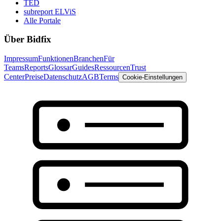
TED
subreport ELViS
Alle Portale
Über Bidfix
Impressum
Funktionen
Branchen
Für
Teams
Reports
Glossar
Guides
Ressourcen
Trust
Center
Preise
Datenschutz
AGB
Terms
Cookie-Einstellungen