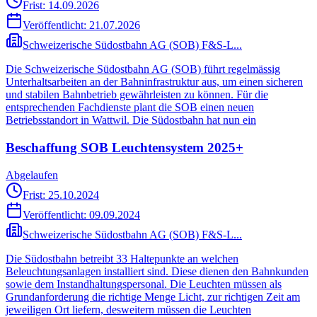
Frist: 14.09.2026
Veröffentlicht:
21.07.2026
Schweizerische Südostbahn AG (SOB) F&S-L...
Die Schweizerische Südostbahn AG (SOB) führt regelmässig
Unterhaltsarbeiten an der Bahninfrastruktur aus, um einen sicheren
und stabilen Bahnbetrieb gewährleisten zu können. Für die
entsprechenden Fachdienste plant die SOB einen neuen
Betriebsstandort in Wattwil. Die Südostbahn hat nun ein
Beschaffung SOB Leuchtensystem 2025+
Abgelaufen
Frist: 25.10.2024
Veröffentlicht:
09.09.2024
Schweizerische Südostbahn AG (SOB) F&S-L...
Die Südostbahn betreibt 33 Haltepunkte an welchen
Beleuchtungsanlagen installiert sind. Diese dienen den Bahnkunden
sowie dem Instandhaltungspersonal. Die Leuchten müssen als
Grundanforderung die richtige Menge Licht, zur richtigen Zeit am
jeweiligen Ort liefern, desweitern müssen die Leuchten