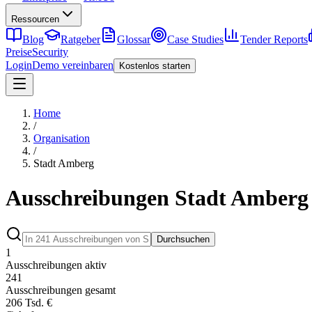
Ressourcen
Blog
Ratgeber
Glossar
Case Studies
Tender Reports
Preise
Security
Login
Demo vereinbaren
Kostenlos starten
Home
/
Organisation
/
Stadt Amberg
Ausschreibungen Stadt Amberg
Durchsuchen
1
Ausschreibungen aktiv
241
Ausschreibungen gesamt
206 Tsd. €