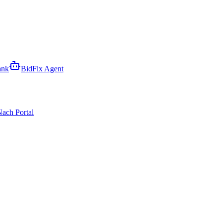
ank
BidFix Agent
ach Portal