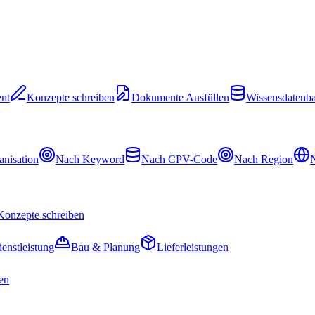
nt
Konzepte schreiben
Dokumente Ausfüllen
Wissensdatenb
nisation
Nach Keyword
Nach CPV-Code
Nach Region
N
Konzepte schreiben
ienstleistung
Bau & Planung
Lieferleistungen
en