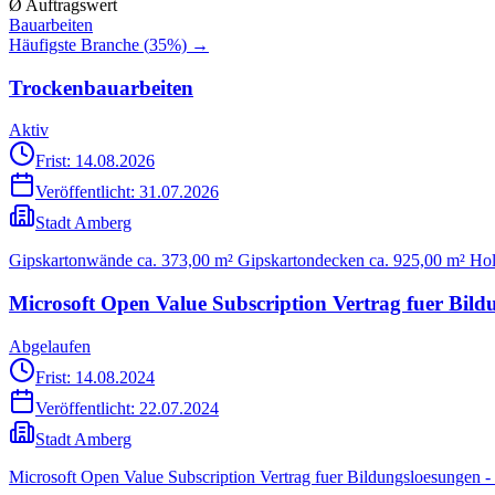
Ø Auftragswert
Bauarbeiten
Häufigste Branche (
35
%) →
Trockenbauarbeiten
Aktiv
Frist: 14.08.2026
Veröffentlicht:
31.07.2026
Stadt Amberg
Gipskartonwände ca. 373,00 m² Gipskartondecken ca. 925,00 m² Holz
Microsoft Open Value Subscription Vertrag fuer Bil
Abgelaufen
Frist: 14.08.2024
Veröffentlicht:
22.07.2024
Stadt Amberg
Microsoft Open Value Subscription Vertrag fuer Bildungsloesungen