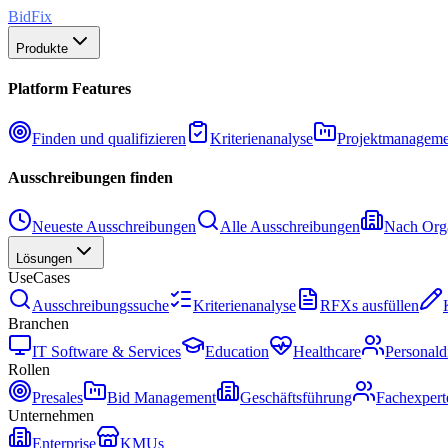
BidFix
Produkte
Platform Features
Finden und qualifizieren
Kriterienanalyse
Projektmanageme
Ausschreibungen finden
Neueste Ausschreibungen
Alle Ausschreibungen
Nach Orga
Lösungen
UseCases
Ausschreibungssuche
Kriterienanalyse
RFXs ausfüllen
Branchen
IT Software & Services
Education
Healthcare
Personald
Rollen
Presales
Bid Management
Geschäftsführung
Fachexpert
Unternehmen
Enterprise
KMUs