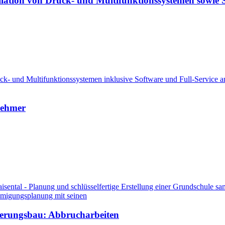
allation von Druck- und Multifunktionssystemen sowie 
ck- und Multifunktionssystemen inklusive Software und Full-Service an
rnehmer
sental - Planung und schlüsselfertige Erstellung einer Grundschule s
hmigungsplanung mit seinen
terungsbau: Abbrucharbeiten