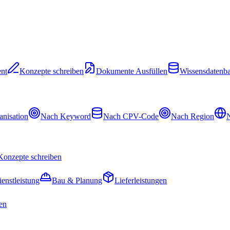
nt
Konzepte schreiben
Dokumente Ausfüllen
Wissensdatenb
nisation
Nach Keyword
Nach CPV-Code
Nach Region
N
Konzepte schreiben
ienstleistung
Bau & Planung
Lieferleistungen
en