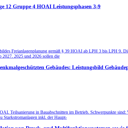
age 12 Gruppe 4 HOAI Leistungsphasen 3-9
ildes Freianlagenplanung gemäß § 39 HOAI ab LPH 3 bis LPH 9. Die Re
b 2027. 2025 und 2026 sollen die
denkmalgeschützten Gebäudes: Leistungsbild Gebäude
I. Teilsanierung in Bauabschnitten im Betrieb. Schwerpunkte sind: 
 Starkstromanlagen inkl. der Haupt-