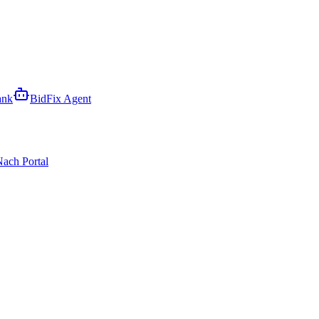
ank
BidFix Agent
ach Portal