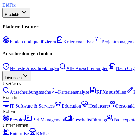
BidFix
Produkte
Platform Features
Finden und qualifizieren
Kriterienanalyse
Projektmanageme
Ausschreibungen finden
Neueste Ausschreibungen
Alle Ausschreibungen
Nach Orga
Lösungen
UseCases
Ausschreibungssuche
Kriterienanalyse
RFXs ausfüllen
Branchen
IT Software & Services
Education
Healthcare
Personald
Rollen
Presales
Bid Management
Geschäftsführung
Fachexpert
Unternehmen
Enterprise
KMUs