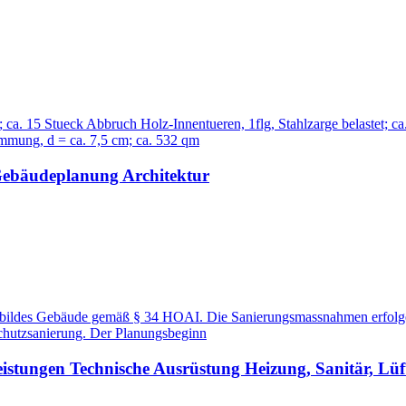
; ca. 15 Stueck Abbruch Holz-Innentueren, 1flg, Stahlzarge belastet;
mung, d = ca. 7,5 cm; ca. 532 qm
 Gebäudeplanung Architektur
sbildes Gebäude gemäß § 34 HOAI. Die Sanierungsmassnahmen erfolgen
schutzsanierung. Der Planungsbeginn
istungen Technische Ausrüstung Heizung, Sanitär, Lü