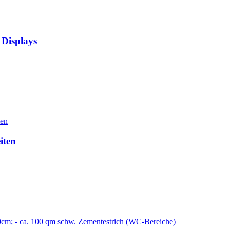
 Displays
men
iten
0cm; - ca. 100 qm schw. Zementestrich (WC-Bereiche)