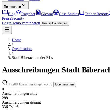
Ressourcen
Blog
Ratgeber
Glossar
Case Studies
Tender Reports
Preise
Security
Login
Demo vereinbaren
Kostenlos starten
Home
/
Organisation
/
Stadt Biberach an der Riss
Ausschreibungen Stadt Biberach
Durchsuchen
0
Ausschreibungen aktiv
288
Ausschreibungen gesamt
336 Tsd. €