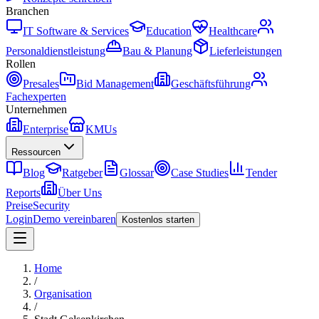
Branchen
IT Software & Services
Education
Healthcare
Personaldienstleistung
Bau & Planung
Lieferleistungen
Rollen
Presales
Bid Management
Geschäftsführung
Fachexperten
Unternehmen
Enterprise
KMUs
Ressourcen
Blog
Ratgeber
Glossar
Case Studies
Tender
Reports
Über Uns
Preise
Security
Login
Demo vereinbaren
Kostenlos starten
Home
/
Organisation
/