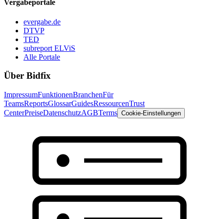
Vergabeportale
evergabe.de
DTVP
TED
subreport ELViS
Alle Portale
Über Bidfix
Impressum
Funktionen
Branchen
Für
Teams
Reports
Glossar
Guides
Ressourcen
Trust
Center
Preise
Datenschutz
AGB
Terms
Cookie-Einstellungen