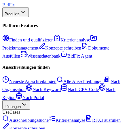
BidFix
Produkte
Platform Features
Finden und qualifizieren
Kriterienanalyse
Projektmanagement
Konzepte schreiben
Dokumente
Ausfüllen
Wissensdatenbank
BidFix Agent
Ausschreibungen finden
Neueste Ausschreibungen
Alle Ausschreibungen
Nach
Organisation
Nach Keyword
Nach CPV-Code
Nach
Region
Nach Portal
Lösungen
UseCases
Ausschreibungssuche
Kriterienanalyse
RFXs ausfüllen
Konzepte schreiben