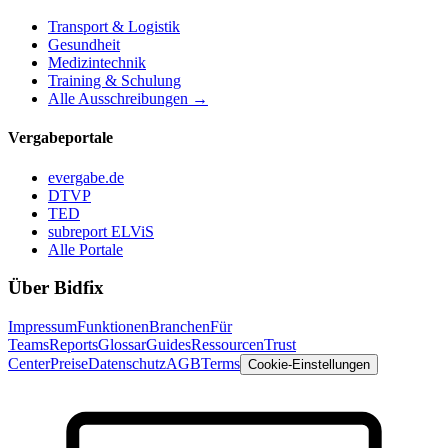
Transport & Logistik
Gesundheit
Medizintechnik
Training & Schulung
Alle Ausschreibungen →
Vergabeportale
evergabe.de
DTVP
TED
subreport ELViS
Alle Portale
Über Bidfix
Impressum
Funktionen
Branchen
Für
Teams
Reports
Glossar
Guides
Ressourcen
Trust
Center
Preise
Datenschutz
AGB
Terms
Cookie-Einstellungen