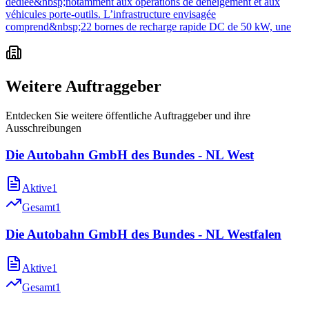
dédiée&nbsp;notamment aux opérations de déneigement et aux
véhicules porte-outils. L’infrastructure envisagée
comprend&nbsp;22 bornes de recharge rapide DC de 50 kW, une
Weitere Auftraggeber
Entdecken Sie weitere öffentliche Auftraggeber und ihre
Ausschreibungen
Die Autobahn GmbH des Bundes - NL West
Aktive
1
Gesamt
1
Die Autobahn GmbH des Bundes - NL Westfalen
Aktive
1
Gesamt
1