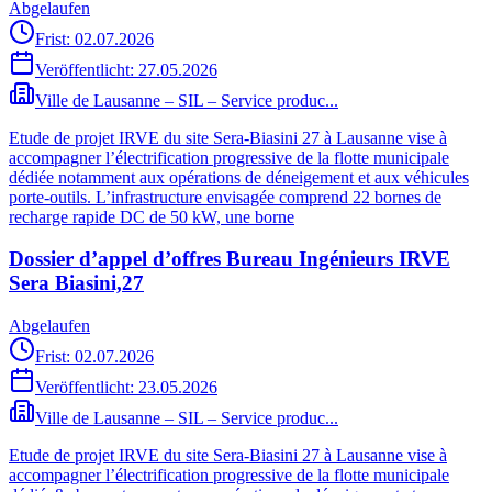
Abgelaufen
Frist: 02.07.2026
Veröffentlicht:
27.05.2026
Ville de Lausanne – SIL – Service produc...
Etude de projet IRVE du site Sera-Biasini 27 à Lausanne vise à
accompagner l’électrification progressive de la flotte municipale
dédiée notamment aux opérations de déneigement et aux véhicules
porte-outils. L’infrastructure envisagée comprend 22 bornes de
recharge rapide DC de 50 kW, une borne
Dossier d’appel d’offres Bureau Ingénieurs IRVE
Sera Biasini,27
Abgelaufen
Frist: 02.07.2026
Veröffentlicht:
23.05.2026
Ville de Lausanne – SIL – Service produc...
Etude de projet IRVE du site Sera-Biasini 27 à Lausanne vise à
accompagner l’électrification progressive de la flotte municipale