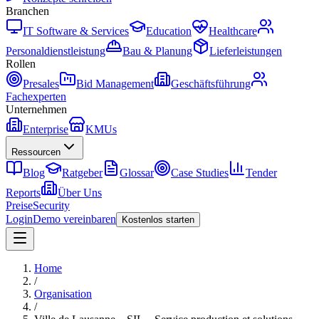
Branchen
IT Software & Services
Education
Healthcare
Personaldienstleistung
Bau & Planung
Lieferleistungen
Rollen
Presales
Bid Management
Geschäftsführung
Fachexperten
Unternehmen
Enterprise
KMUs
Ressourcen
Blog
Ratgeber
Glossar
Case Studies
Tender
Reports
Über Uns
Preise
Security
Login
Demo vereinbaren
Kostenlos starten
Home
/
Organisation
/