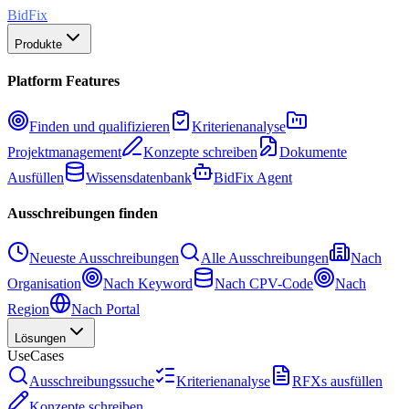
BidFix
Produkte
Platform Features
Finden und qualifizieren
Kriterienanalyse
Projektmanagement
Konzepte schreiben
Dokumente
Ausfüllen
Wissensdatenbank
BidFix Agent
Ausschreibungen finden
Neueste Ausschreibungen
Alle Ausschreibungen
Nach
Organisation
Nach Keyword
Nach CPV-Code
Nach
Region
Nach Portal
Lösungen
UseCases
Ausschreibungssuche
Kriterienanalyse
RFXs ausfüllen
Konzepte schreiben