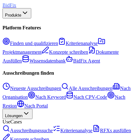
BidFix
Produkte
Platform Features
Finden und qualifizieren
Kriterienanalyse
Projektmanagement
Konzepte schreiben
Dokumente
Ausfüllen
Wissensdatenbank
BidFix Agent
Ausschreibungen finden
Neueste Ausschreibungen
Alle Ausschreibungen
Nach
Organisation
Nach Keyword
Nach CPV-Code
Nach
Region
Nach Portal
Lösungen
UseCases
Ausschreibungssuche
Kriterienanalyse
RFXs ausfüllen
Konzepte schreiben