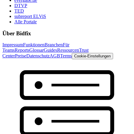
evergabe.de
DTVP
TED
subreport ELViS
Alle Portale
Über Bidfix
Impressum
Funktionen
Branchen
Für
Teams
Reports
Glossar
Guides
Ressourcen
Trust
Center
Preise
Datenschutz
AGB
Terms
Cookie-Einstellungen