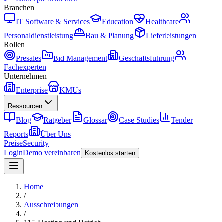
Branchen
IT Software & Services
Education
Healthcare
Personaldienstleistung
Bau & Planung
Lieferleistungen
Rollen
Presales
Bid Management
Geschäftsführung
Fachexperten
Unternehmen
Enterprise
KMUs
Ressourcen
Blog
Ratgeber
Glossar
Case Studies
Tender
Reports
Über Uns
Preise
Security
Login
Demo vereinbaren
Kostenlos starten
Home
/
Ausschreibungen
/