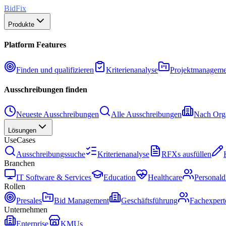
BidFix
Produkte
Platform Features
Finden und qualifizieren
Kriterienanalyse
Projektmanageme
Ausschreibungen finden
Neueste Ausschreibungen
Alle Ausschreibungen
Nach Orga
Lösungen
UseCases
Ausschreibungssuche
Kriterienanalyse
RFXs ausfüllen
Branchen
IT Software & Services
Education
Healthcare
Personald
Rollen
Presales
Bid Management
Geschäftsführung
Fachexpert
Unternehmen
Enterprise
KMUs