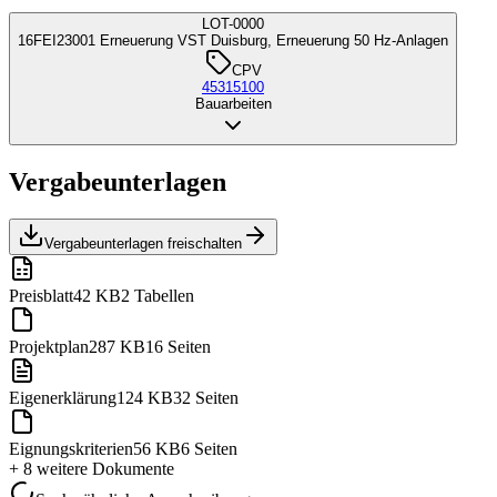
LOT-0000
16FEI23001 Erneuerung VST Duisburg, Erneuerung 50 Hz-Anlagen
CPV
45315100
Bauarbeiten
Vergabeunterlagen
Vergabeunterlagen freischalten
Preisblatt
42 KB
2 Tabellen
Projektplan
287 KB
16 Seiten
Eigenerklärung
124 KB
32 Seiten
Eignungskriterien
56 KB
6 Seiten
+ 8 weitere
Dokumente