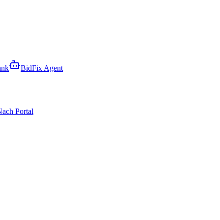
ank
BidFix Agent
ach Portal