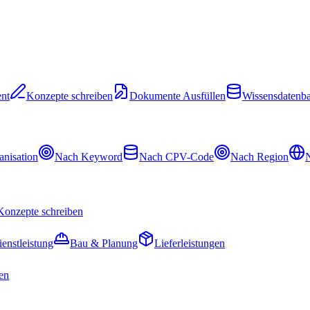
nt
Konzepte schreiben
Dokumente Ausfüllen
Wissensdatenb
nisation
Nach Keyword
Nach CPV-Code
Nach Region
N
Konzepte schreiben
ienstleistung
Bau & Planung
Lieferleistungen
en