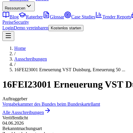
Ressourcen
Blog
Ratgeber
Glossar
Case Studies
Tender Reports
Preise
Security
Login
Demo vereinbaren
Kostenlos starten
Home
/
Ausschreibungen
/
16FEI23001 Erneuerung VST Duisburg, Erneuerung 50
...
16FEI23001 Erneuerung VST Du
Auftraggeber
Vergabekammer des Bundes beim Bundeskartellamt​
Alle Ausschreibungen
Veröffentlicht
04.06.2026
Bekanntmachungsart