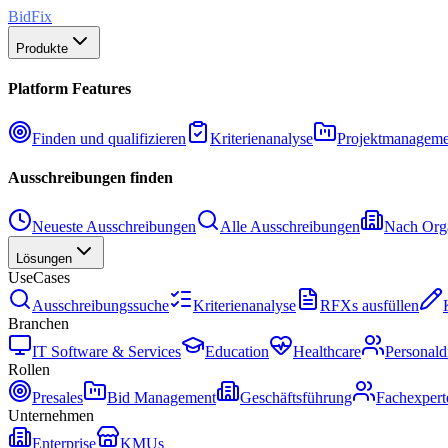
BidFix
Produkte
Platform Features
Finden und qualifizieren
Kriterienanalyse
Projektmanageme
Ausschreibungen finden
Neueste Ausschreibungen
Alle Ausschreibungen
Nach Orga
Lösungen
UseCases
Ausschreibungssuche
Kriterienanalyse
RFXs ausfüllen
Branchen
IT Software & Services
Education
Healthcare
Personald
Rollen
Presales
Bid Management
Geschäftsführung
Fachexpert
Unternehmen
Enterprise
KMUs