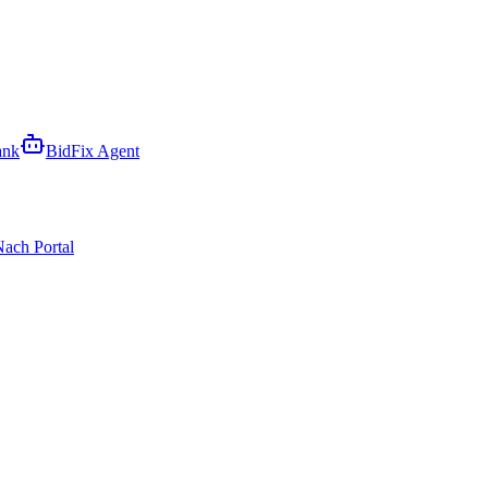
ank
BidFix Agent
ach Portal