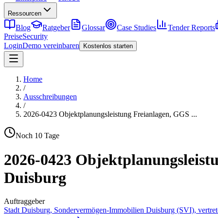
Ressourcen
Blog
Ratgeber
Glossar
Case Studies
Tender Reports
Preise
Security
Login
Demo vereinbaren
Kostenlos starten
Home
/
Ausschreibungen
/
2026-0423 Objektplanungsleistung Freianlagen, GGS
...
Noch
10
Tage
2026-0423 Objektplanungsleistu
Duisburg
Auftraggeber
Stadt Duisburg, Sondervermögen-Immobilien Duisburg (SVI), vertret