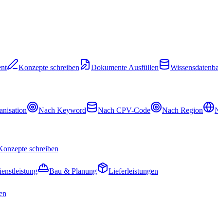
nt
Konzepte schreiben
Dokumente Ausfüllen
Wissensdatenb
nisation
Nach Keyword
Nach CPV-Code
Nach Region
N
Konzepte schreiben
ienstleistung
Bau & Planung
Lieferleistungen
en