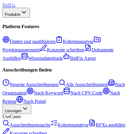
BidFix
Produkte
Platform Features
Finden und qualifizieren
Kriterienanalyse
Projektmanagement
Konzepte schreiben
Dokumente
Ausfüllen
Wissensdatenbank
BidFix Agent
Ausschreibungen finden
Neueste Ausschreibungen
Alle Ausschreibungen
Nach
Organisation
Nach Keyword
Nach CPV-Code
Nach
Region
Nach Portal
Lösungen
UseCases
Ausschreibungssuche
Kriterienanalyse
RFXs ausfüllen
Konzepte schreiben