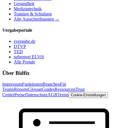
Gesundheit
Medizintechnik
Training & Schulung
Alle Ausschreibungen →
Vergabeportale
evergabe.de
DTVP
TED
subreport ELViS
Alle Portale
Über Bidfix
Impressum
Funktionen
Branchen
Für
Teams
Reports
Glossar
Guides
Ressourcen
Trust
Center
Preise
Datenschutz
AGB
Terms
Cookie-Einstellungen