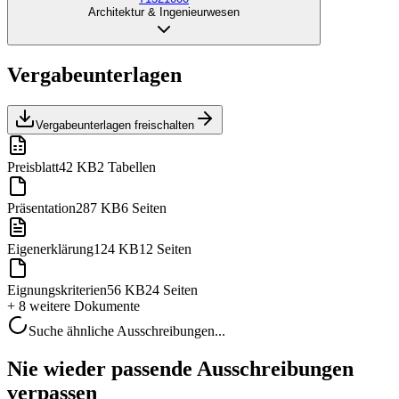
Architektur & Ingenieurwesen
Vergabeunterlagen
Vergabeunterlagen freischalten
Preisblatt
42 KB
2 Tabellen
Präsentation
287 KB
6 Seiten
Eigenerklärung
124 KB
12 Seiten
Eignungskriterien
56 KB
24 Seiten
+ 8 weitere
Dokumente
Suche ähnliche Ausschreibungen...
Nie wieder passende Ausschreibungen
verpassen