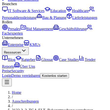
Branchen
IT Software & Services
Education
Healthcare
Personaldienstleistung
Bau & Planung
Lieferleistungen
Rollen
Presales
Bid Management
Geschäftsführung
Fachexperten
Unternehmen
Enterprise
KMUs
Ressourcen
Blog
Ratgeber
Glossar
Case Studies
Tender
Reports
Über Uns
Preise
Security
Login
Demo vereinbaren
Kostenlos starten
Home
/
Ausschreibungen
/