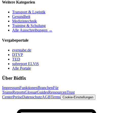
Weitere Kategorien
Transport & Logistik
Gesundheit
Medizintechnik
Training & Schulung
Alle Ausschreibungen →
Vergabeportale
evergabe.de
DTVP
TED
subreport ELViS
Alle Portale
Über Bidfix
Impressum
Funktionen
Branchen
Für
Teams
Reports
Glossar
Guides
Ressourcen
Trust
Center
Preise
Datenschutz
AGB
Terms
Cookie-Einstellungen