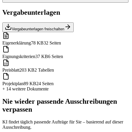
Vergabeunterlagen
Vergabeunterlagen freischalten
Eigenerklärung
78 KB
32 Seiten
Eignungskriterien
37 KB
6 Seiten
Preisblatt
203 KB
2 Tabellen
Projektplan
89 KB
24 Seiten
+ 14 weitere
Dokumente
Nie wieder passende Ausschreibungen
verpassen
KI findet täglich passende Aufträge für Sie – basierend auf dieser
Ausschreibung.