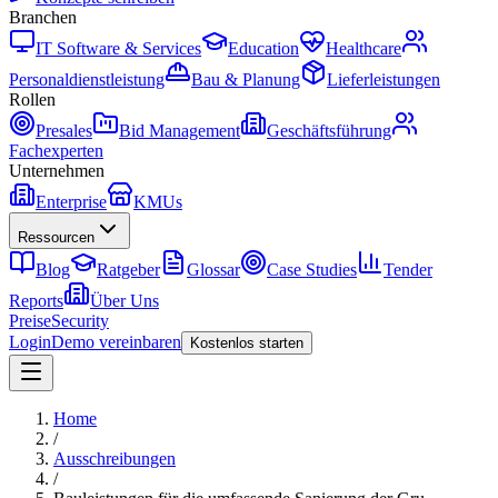
Branchen
IT Software & Services
Education
Healthcare
Personaldienstleistung
Bau & Planung
Lieferleistungen
Rollen
Presales
Bid Management
Geschäftsführung
Fachexperten
Unternehmen
Enterprise
KMUs
Ressourcen
Blog
Ratgeber
Glossar
Case Studies
Tender
Reports
Über Uns
Preise
Security
Login
Demo vereinbaren
Kostenlos starten
Home
/
Ausschreibungen
/