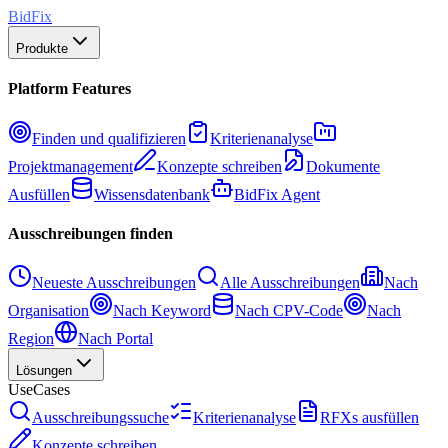
BidFix
Produkte
Platform Features
Finden und qualifizieren
Kriterienanalyse
Projektmanagement
Konzepte schreiben
Dokumente
Ausfüllen
Wissensdatenbank
BidFix Agent
Ausschreibungen finden
Neueste Ausschreibungen
Alle Ausschreibungen
Nach
Organisation
Nach Keyword
Nach CPV-Code
Nach
Region
Nach Portal
Lösungen
UseCases
Ausschreibungssuche
Kriterienanalyse
RFXs ausfüllen
Konzepte schreiben