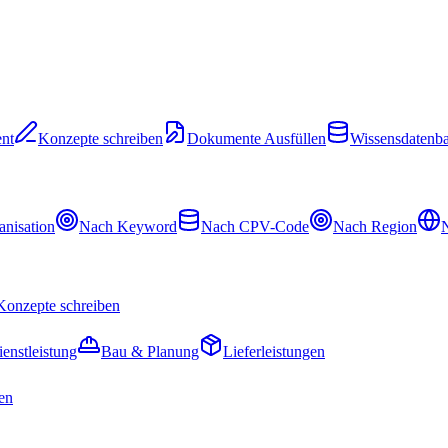
nt
Konzepte schreiben
Dokumente Ausfüllen
Wissensdatenb
nisation
Nach Keyword
Nach CPV-Code
Nach Region
N
Konzepte schreiben
ienstleistung
Bau & Planung
Lieferleistungen
en