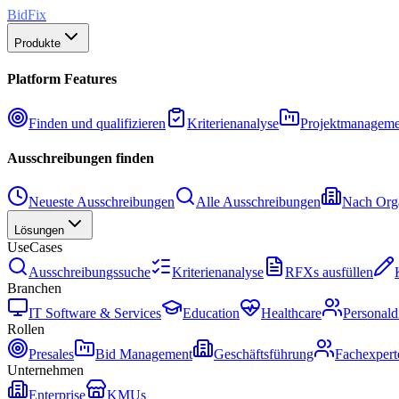
BidFix
Produkte
Platform Features
Finden und qualifizieren
Kriterienanalyse
Projektmanageme
Ausschreibungen finden
Neueste Ausschreibungen
Alle Ausschreibungen
Nach Orga
Lösungen
UseCases
Ausschreibungssuche
Kriterienanalyse
RFXs ausfüllen
Branchen
IT Software & Services
Education
Healthcare
Personald
Rollen
Presales
Bid Management
Geschäftsführung
Fachexpert
Unternehmen
Enterprise
KMUs