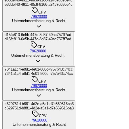
e83def40-4911-40c8-9166-a2437d695e4c
e83def40-4911-40c8-9166-a2437d695e4c
CPV
79620000
Unternehmensberatung & Recht
d15fc813-6e5b-447c-8d87-49ac757ff7ad
d15fc813-6e5b-447c-8d87-49ac757ff7ad
CPV
79620000
Unternehmensberatung & Recht
7341a1c4-e8d1-4e01-800c-f757b43c74cc
7341a1c4-e8d1-4e01-800c-f757b43c74cc
CPV
79620000
Unternehmensberatung & Recht
c629751d-b881-4d2e-a5a1-d7e569516ba3
c629751d-b881-4d2e-a5a1-d7e569516ba3
CPV
79620000
Unternehmensberatung & Recht