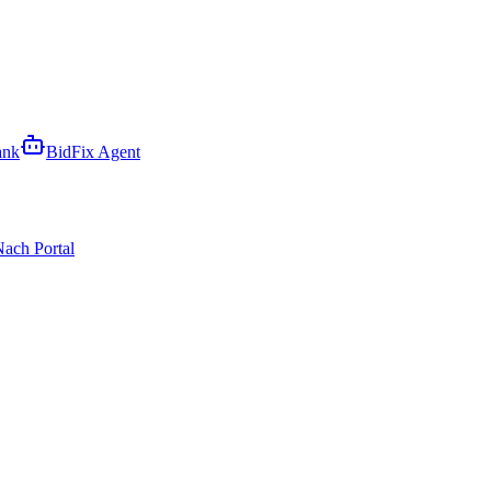
ank
BidFix Agent
ach Portal