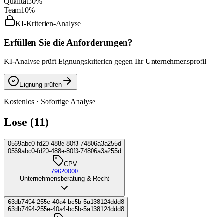
Qualität
30%
Team
10%
KI-Kriterien-Analyse
Erfüllen Sie die Anforderungen?
KI-Analyse prüft Eignungskriterien gegen Ihr Unternehmensprofil
Eignung prüfen
Kostenlos · Sofortige Analyse
Lose (11)
0569abd0-fd20-488e-80f3-74806a3a255d
0569abd0-fd20-488e-80f3-74806a3a255d
CPV
79620000
Unternehmensberatung & Recht
63db7494-255e-40a4-bc5b-5a138124ddd8
63db7494-255e-40a4-bc5b-5a138124ddd8