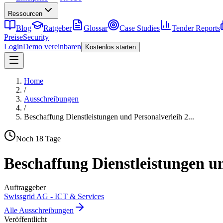
Ressourcen
Blog
Ratgeber
Glossar
Case Studies
Tender Reports
Preise
Security
Login
Demo vereinbaren
Kostenlos starten
Home
/
Ausschreibungen
/
Beschaffung Dienstleistungen und Personalverleih 2
...
Noch
18
Tage
Beschaffung Dienstleistungen u
Auftraggeber
Swissgrid AG - ICT & Services
Alle Ausschreibungen
Veröffentlicht