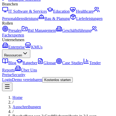
Branchen
IT Software & Services
Education
Healthcare
Personaldienstleistung
Bau & Planung
Lieferleistungen
Rollen
Presales
Bid Management
Geschäftsführung
Fachexperten
Unternehmen
Enterprise
KMUs
Ressourcen
Blog
Ratgeber
Glossar
Case Studies
Tender
Reports
Über Uns
Preise
Security
Login
Demo vereinbaren
Kostenlos starten
Home
/
Ausschreibungen
/