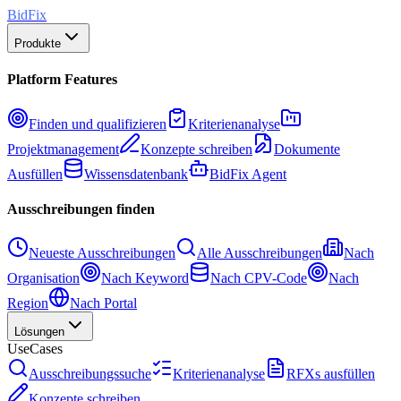
BidFix
Produkte
Platform Features
Finden und qualifizieren
Kriterienanalyse
Projektmanagement
Konzepte schreiben
Dokumente
Ausfüllen
Wissensdatenbank
BidFix Agent
Ausschreibungen finden
Neueste Ausschreibungen
Alle Ausschreibungen
Nach
Organisation
Nach Keyword
Nach CPV-Code
Nach
Region
Nach Portal
Lösungen
UseCases
Ausschreibungssuche
Kriterienanalyse
RFXs ausfüllen
Konzepte schreiben