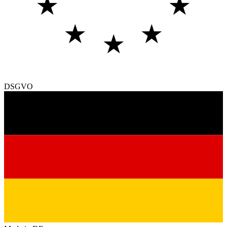
★
★
★
★
★
DSGVO