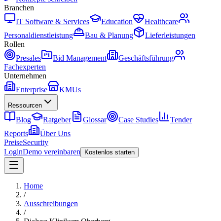
Branchen
IT Software & Services
Education
Healthcare
Personaldienstleistung
Bau & Planung
Lieferleistungen
Rollen
Presales
Bid Management
Geschäftsführung
Fachexperten
Unternehmen
Enterprise
KMUs
Ressourcen
Blog
Ratgeber
Glossar
Case Studies
Tender
Reports
Über Uns
Preise
Security
Login
Demo vereinbaren
Kostenlos starten
Home
/
Ausschreibungen
/