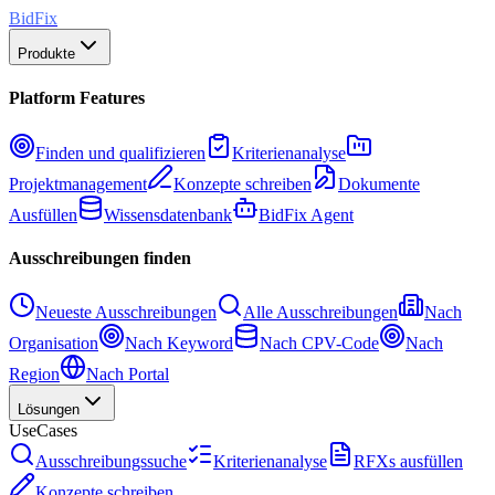
BidFix
Produkte
Platform Features
Finden und qualifizieren
Kriterienanalyse
Projektmanagement
Konzepte schreiben
Dokumente
Ausfüllen
Wissensdatenbank
BidFix Agent
Ausschreibungen finden
Neueste Ausschreibungen
Alle Ausschreibungen
Nach
Organisation
Nach Keyword
Nach CPV-Code
Nach
Region
Nach Portal
Lösungen
UseCases
Ausschreibungssuche
Kriterienanalyse
RFXs ausfüllen
Konzepte schreiben