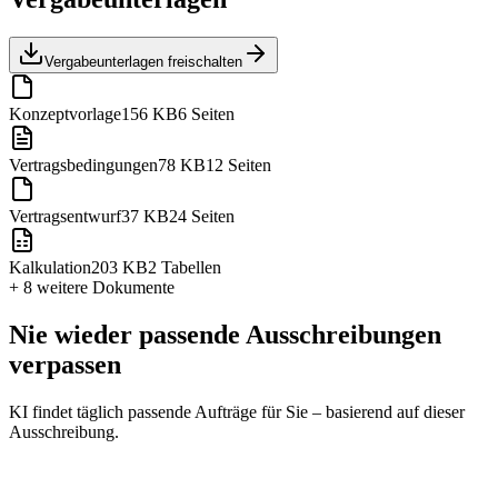
Vergabeunterlagen freischalten
Konzeptvorlage
156 KB
6 Seiten
Vertragsbedingungen
78 KB
12 Seiten
Vertragsentwurf
37 KB
24 Seiten
Kalkulation
203 KB
2 Tabellen
+ 8 weitere
Dokumente
Nie wieder passende Ausschreibungen
verpassen
KI findet täglich passende Aufträge für Sie – basierend auf dieser
Ausschreibung.