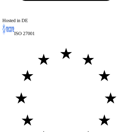
Hosted in DE
ISO 27001
★
★
★
★
★
★
★
★
★