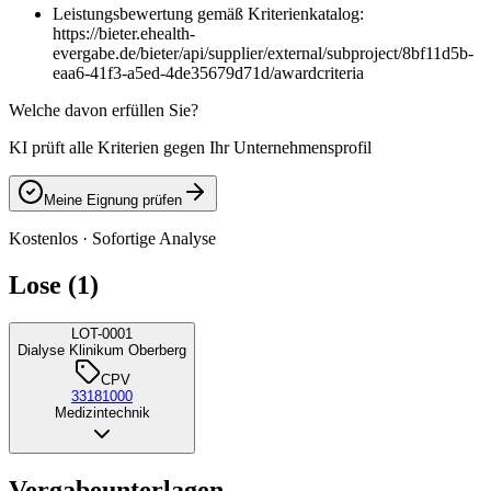
Leistungsbewertung gemäß Kriterienkatalog:
https://bieter.ehealth-
evergabe.de/bieter/api/supplier/external/subproject/8bf11d5b-
eaa6-41f3-a5ed-4de35679d71d/awardcriteria
Welche davon erfüllen Sie?
KI prüft alle Kriterien gegen Ihr Unternehmensprofil
Meine Eignung prüfen
Kostenlos · Sofortige Analyse
Lose (1)
LOT-0001
Dialyse Klinikum Oberberg
CPV
33181000
Medizintechnik
Vergabeunterlagen