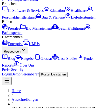
Branchen
IT Software & Services
Education
Healthcare
Personaldienstleistung
Bau & Planung
Lieferleistungen
Rollen
Presales
Bid Management
Geschäftsführung
Fachexperten
Unternehmen
Enterprise
KMUs
Ressourcen
Blog
Ratgeber
Glossar
Case Studies
Tender
Reports
Über Uns
Preise
Security
Login
Demo vereinbaren
Kostenlos starten
Home
/
Ausschreibungen
/