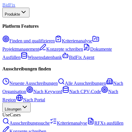
BidFix
Produkte
Platform Features
Finden und qualifizieren
Kriterienanalyse
Projektmanagement
Konzepte schreiben
Dokumente
Ausfüllen
Wissensdatenbank
BidFix Agent
Ausschreibungen finden
Neueste Ausschreibungen
Alle Ausschreibungen
Nach
Organisation
Nach Keyword
Nach CPV-Code
Nach
Region
Nach Portal
Lösungen
UseCases
Ausschreibungssuche
Kriterienanalyse
RFXs ausfüllen
Konzepte schreiben