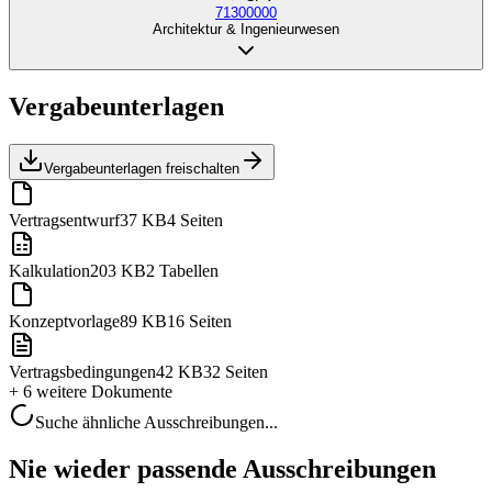
71300000
Architektur & Ingenieurwesen
Vergabeunterlagen
Vergabeunterlagen freischalten
Vertragsentwurf
37 KB
4 Seiten
Kalkulation
203 KB
2 Tabellen
Konzeptvorlage
89 KB
16 Seiten
Vertragsbedingungen
42 KB
32 Seiten
+ 6 weitere
Dokumente
Suche ähnliche Ausschreibungen...
Nie wieder passende Ausschreibungen