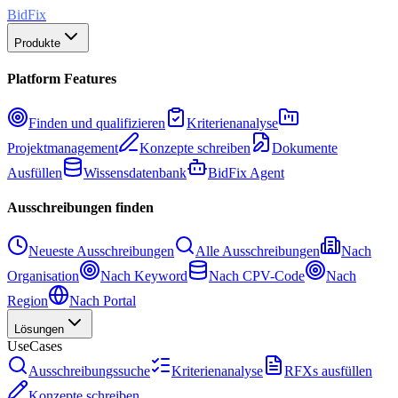
BidFix
Produkte
Platform Features
Finden und qualifizieren
Kriterienanalyse
Projektmanagement
Konzepte schreiben
Dokumente
Ausfüllen
Wissensdatenbank
BidFix Agent
Ausschreibungen finden
Neueste Ausschreibungen
Alle Ausschreibungen
Nach
Organisation
Nach Keyword
Nach CPV-Code
Nach
Region
Nach Portal
Lösungen
UseCases
Ausschreibungssuche
Kriterienanalyse
RFXs ausfüllen
Konzepte schreiben