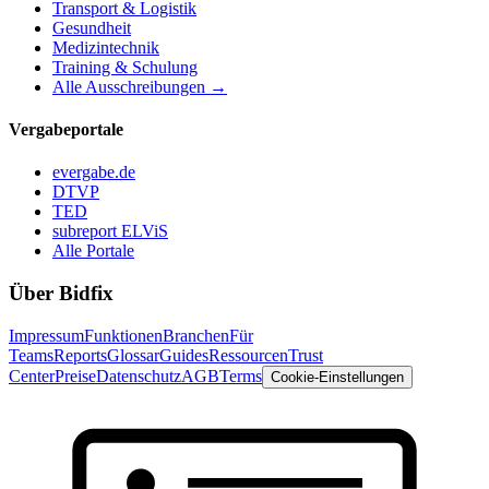
Transport & Logistik
Gesundheit
Medizintechnik
Training & Schulung
Alle Ausschreibungen →
Vergabeportale
evergabe.de
DTVP
TED
subreport ELViS
Alle Portale
Über Bidfix
Impressum
Funktionen
Branchen
Für
Teams
Reports
Glossar
Guides
Ressourcen
Trust
Center
Preise
Datenschutz
AGB
Terms
Cookie-Einstellungen