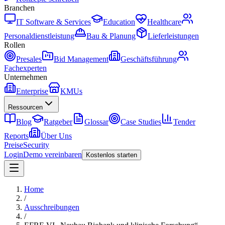
Branchen
IT Software & Services
Education
Healthcare
Personaldienstleistung
Bau & Planung
Lieferleistungen
Rollen
Presales
Bid Management
Geschäftsführung
Fachexperten
Unternehmen
Enterprise
KMUs
Ressourcen
Blog
Ratgeber
Glossar
Case Studies
Tender
Reports
Über Uns
Preise
Security
Login
Demo vereinbaren
Kostenlos starten
Home
/
Ausschreibungen
/