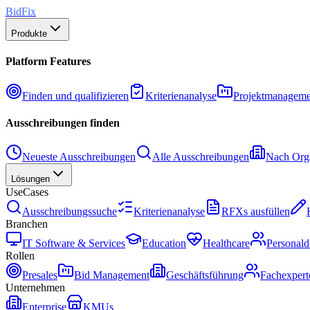
BidFix
Produkte
Platform Features
Finden und qualifizieren
Kriterienanalyse
Projektmanageme
Ausschreibungen finden
Neueste Ausschreibungen
Alle Ausschreibungen
Nach Orga
Lösungen
UseCases
Ausschreibungssuche
Kriterienanalyse
RFXs ausfüllen
Branchen
IT Software & Services
Education
Healthcare
Personald
Rollen
Presales
Bid Management
Geschäftsführung
Fachexpert
Unternehmen
Enterprise
KMUs