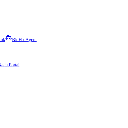
ank
BidFix Agent
ach Portal