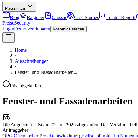
Ressourcen
Blog
Ratgeber
Glossar
Case Studies
Tender Reports
Preise
Security
Login
Demo vereinbaren
Kostenlos starten
Home
/
Ausschreibungen
/
Fenster- und Fassadenarbeiten
...
Frist abgelaufen
Fenster- und Fassadenarbeiten
Die Angebotsfrist ist am
22. Juli 2026
abgelaufen.
Das Verfahren befi
Auftraggeber
OPG Offenbacher Projektentwicklungsgesellschaft mbH im Namen un