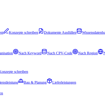
nt
Konzepte schreiben
Dokumente Ausfüllen
Wissensdatenb
nisation
Nach Keyword
Nach CPV-Code
Nach Region
N
Konzepte schreiben
ienstleistung
Bau & Planung
Lieferleistungen
en