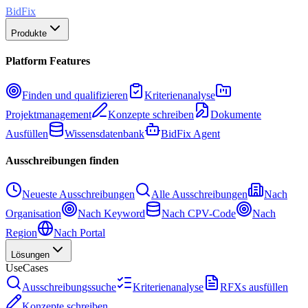
BidFix
Produkte
Platform Features
Finden und qualifizieren
Kriterienanalyse
Projektmanagement
Konzepte schreiben
Dokumente
Ausfüllen
Wissensdatenbank
BidFix Agent
Ausschreibungen finden
Neueste Ausschreibungen
Alle Ausschreibungen
Nach
Organisation
Nach Keyword
Nach CPV-Code
Nach
Region
Nach Portal
Lösungen
UseCases
Ausschreibungssuche
Kriterienanalyse
RFXs ausfüllen
Konzepte schreiben