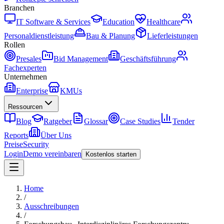
Branchen
IT Software & Services
Education
Healthcare
Personaldienstleistung
Bau & Planung
Lieferleistungen
Rollen
Presales
Bid Management
Geschäftsführung
Fachexperten
Unternehmen
Enterprise
KMUs
Ressourcen
Blog
Ratgeber
Glossar
Case Studies
Tender
Reports
Über Uns
Preise
Security
Login
Demo vereinbaren
Kostenlos starten
Home
/
Ausschreibungen
/