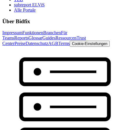
subreport ELViS
Alle Portale
Über Bidfix
Impressum
Funktionen
Branchen
Für
Teams
Reports
Glossar
Guides
Ressourcen
Trust
Center
Preise
Datenschutz
AGB
Terms
Cookie-Einstellungen