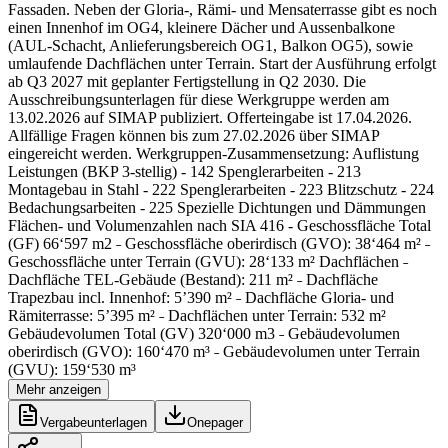
Fassaden. Neben der Gloria-, Rämi- und Mensaterrasse gibt es noch
einen Innenhof im OG4, kleinere Dächer und Aussenbalkone
(AUL-Schacht, Anlieferungsbereich OG1, Balkon OG5), sowie
umlaufende Dachflächen unter Terrain. Start der Ausführung erfolgt
ab Q3 2027 mit geplanter Fertigstellung in Q2 2030. Die
Ausschreibungsunterlagen für diese Werkgruppe werden am
13.02.2026 auf SIMAP publiziert. Offerteingabe ist 17.04.2026.
Allfällige Fragen können bis zum 27.02.2026 über SIMAP
eingereicht werden. Werkgruppen-Zusammensetzung: Auflistung
Leistungen (BKP 3-stellig) - 142 Spenglerarbeiten - 213
Montagebau in Stahl - 222 Spenglerarbeiten - 223 Blitzschutz - 224
Bedachungsarbeiten - 225 Spezielle Dichtungen und Dämmungen
Flächen- und Volumenzahlen nach SIA 416 - Geschossfläche Total
(GF) 66‘597 m2 ˗ Geschossfläche oberirdisch (GVO): 38‘464 m² ˗
Geschossfläche unter Terrain (GVU): 28‘133 m² Dachflächen ˗
Dachfläche TEL-Gebäude (Bestand): 211 m² ˗ Dachfläche
Trapezbau incl. Innenhof: 5’390 m² ˗ Dachfläche Gloria- und
Rämiterrasse: 5’395 m² ˗ Dachflächen unter Terrain: 532 m²
Gebäudevolumen Total (GV) 320‘000 m3 ˗ Gebäudevolumen
oberirdisch (GVO): 160‘470 m³ ˗ Gebäudevolumen unter Terrain
(GVU): 159‘530 m³
Mehr anzeigen
Vergabeunterlagen
Onepager