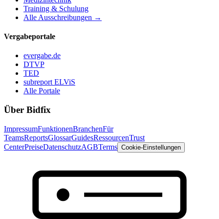
Training & Schulung
Alle Ausschreibungen →
Vergabeportale
evergabe.de
DTVP
TED
subreport ELViS
Alle Portale
Über Bidfix
Impressum
Funktionen
Branchen
Für
Teams
Reports
Glossar
Guides
Ressourcen
Trust
Center
Preise
Datenschutz
AGB
Terms
Cookie-Einstellungen