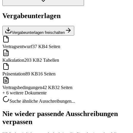
Vergabeunterlagen
Vergabeunterlagen freischalten
Vertragsentwurf
37 KB
4 Seiten
Kalkulation
203 KB
2 Tabellen
Präsentation
89 KB
16 Seiten
Vertragsbedingungen
42 KB
32 Seiten
+ 6 weitere
Dokumente
Suche ähnliche Ausschreibungen...
Nie wieder passende Ausschreibungen
verpassen