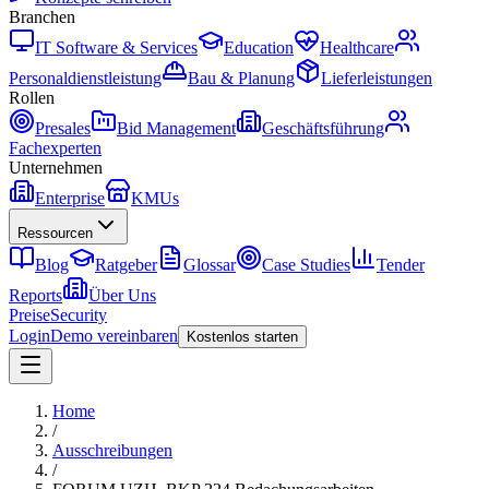
Branchen
IT Software & Services
Education
Healthcare
Personaldienstleistung
Bau & Planung
Lieferleistungen
Rollen
Presales
Bid Management
Geschäftsführung
Fachexperten
Unternehmen
Enterprise
KMUs
Ressourcen
Blog
Ratgeber
Glossar
Case Studies
Tender
Reports
Über Uns
Preise
Security
Login
Demo vereinbaren
Kostenlos starten
Home
/
Ausschreibungen
/