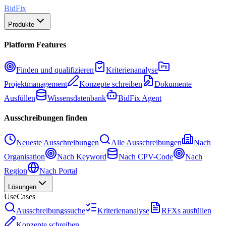
BidFix
Produkte
Platform Features
Finden und qualifizieren
Kriterienanalyse
Projektmanagement
Konzepte schreiben
Dokumente
Ausfüllen
Wissensdatenbank
BidFix Agent
Ausschreibungen finden
Neueste Ausschreibungen
Alle Ausschreibungen
Nach
Organisation
Nach Keyword
Nach CPV-Code
Nach
Region
Nach Portal
Lösungen
UseCases
Ausschreibungssuche
Kriterienanalyse
RFXs ausfüllen
Konzepte schreiben