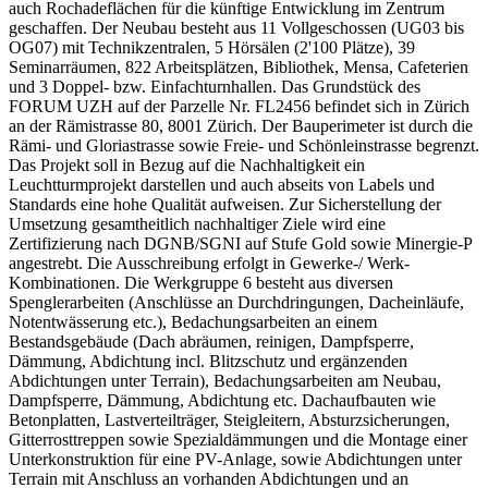
auch Rochadeflächen für die künftige Entwicklung im Zentrum
geschaffen. Der Neubau besteht aus 11 Vollgeschossen (UG03 bis
OG07) mit Technikzentralen, 5 Hörsälen (2'100 Plätze), 39
Seminarräumen, 822 Arbeitsplätzen, Bibliothek, Mensa, Cafeterien
und 3 Doppel- bzw. Einfachturnhallen. Das Grundstück des
FORUM UZH auf der Parzelle Nr. FL2456 befindet sich in Zürich
an der Rämistrasse 80, 8001 Zürich. Der Bauperimeter ist durch die
Rämi- und Gloriastrasse sowie Freie- und Schönleinstrasse begrenzt.
Das Projekt soll in Bezug auf die Nachhaltigkeit ein
Leuchtturmprojekt darstellen und auch abseits von Labels und
Standards eine hohe Qualität aufweisen. Zur Sicherstellung der
Umsetzung gesamtheitlich nachhaltiger Ziele wird eine
Zertifizierung nach DGNB/SGNI auf Stufe Gold sowie Minergie-P
angestrebt. Die Ausschreibung erfolgt in Gewerke-/ Werk-
Kombinationen. Die Werkgruppe 6 besteht aus diversen
Spenglerarbeiten (Anschlüsse an Durchdringungen, Dacheinläufe,
Notentwässerung etc.), Bedachungsarbeiten an einem
Bestandsgebäude (Dach abräumen, reinigen, Dampfsperre,
Dämmung, Abdichtung incl. Blitzschutz und ergänzenden
Abdichtungen unter Terrain), Bedachungsarbeiten am Neubau,
Dampfsperre, Dämmung, Abdichtung etc. Dachaufbauten wie
Betonplatten, Lastverteilträger, Steigleitern, Absturzsicherungen,
Gitterrosttreppen sowie Spezialdämmungen und die Montage einer
Unterkonstruktion für eine PV-Anlage, sowie Abdichtungen unter
Terrain mit Anschluss an vorhanden Abdichtungen und an