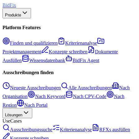
BidFix
Produkte
Platform Features
Finden und qualifizieren
Kriterienanalyse
Projektmanagement
Konzepte schreiben
Dokumente
Ausfüllen
Wissensdatenbank
BidFix Agent
Ausschreibungen finden
Neueste Ausschreibungen
Alle Ausschreibungen
Nach
Organisation
Nach Keyword
Nach CPV-Code
Nach
Region
Nach Portal
Lösungen
UseCases
Ausschreibungssuche
Kriterienanalyse
RFXs ausfüllen
Konzepte schreiben