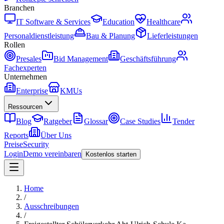
Branchen
IT Software & Services
Education
Healthcare
Personaldienstleistung
Bau & Planung
Lieferleistungen
Rollen
Presales
Bid Management
Geschäftsführung
Fachexperten
Unternehmen
Enterprise
KMUs
Ressourcen
Blog
Ratgeber
Glossar
Case Studies
Tender
Reports
Über Uns
Preise
Security
Login
Demo vereinbaren
Kostenlos starten
Home
/
Ausschreibungen
/