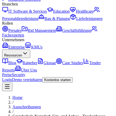
Branchen
IT Software & Services
Education
Healthcare
Personaldienstleistung
Bau & Planung
Lieferleistungen
Rollen
Presales
Bid Management
Geschäftsführung
Fachexperten
Unternehmen
Enterprise
KMUs
Ressourcen
Blog
Ratgeber
Glossar
Case Studies
Tender
Reports
Über Uns
Preise
Security
Login
Demo vereinbaren
Kostenlos starten
Home
/
Ausschreibungen
/