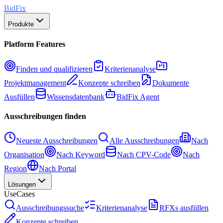
BidFix
Produkte
Platform Features
Finden und qualifizieren
Kriterienanalyse
Projektmanagement
Konzepte schreiben
Dokumente
Ausfüllen
Wissensdatenbank
BidFix Agent
Ausschreibungen finden
Neueste Ausschreibungen
Alle Ausschreibungen
Nach
Organisation
Nach Keyword
Nach CPV-Code
Nach
Region
Nach Portal
Lösungen
UseCases
Ausschreibungssuche
Kriterienanalyse
RFXs ausfüllen
Konzepte schreiben