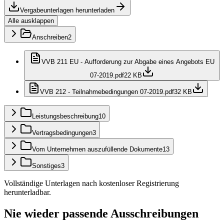
Vergabeunterlagen herunterladen
Alle ausklappen
Anschreiben
2
VVB 211 EU - Aufforderung zur Abgabe eines Angebots EU
07-2019.pdf
22 KB
VVB 212 - Teilnahmebedingungen 07-2019.pdf
32 KB
Leistungsbeschreibung
10
Vertragsbedingungen
3
Vom Unternehmen auszufüllende Dokumente
13
Sonstiges
3
Vollständige Unterlagen nach kostenloser Registrierung
herunterladbar.
Nie wieder passende Ausschreibungen