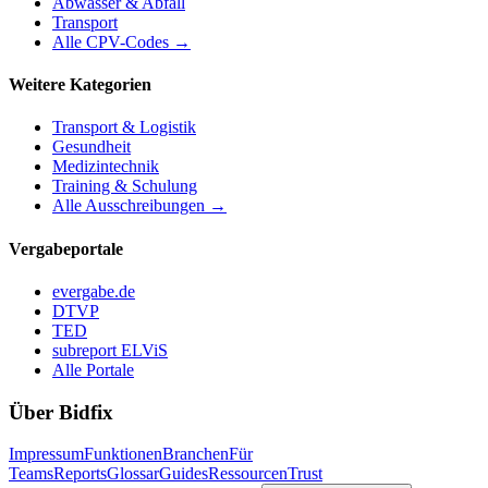
Abwasser & Abfall
Transport
Alle CPV-Codes →
Weitere Kategorien
Transport & Logistik
Gesundheit
Medizintechnik
Training & Schulung
Alle Ausschreibungen →
Vergabeportale
evergabe.de
DTVP
TED
subreport ELViS
Alle Portale
Über Bidfix
Impressum
Funktionen
Branchen
Für
Teams
Reports
Glossar
Guides
Ressourcen
Trust