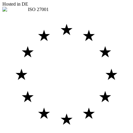
Hosted in DE
ISO 27001
★
★
★
★
★
★
★
★
★
★
★
★