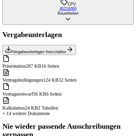
CPV
45214000
Bauarbeiten
Vergabeunterlagen
Vergabeunterlagen freischalten
Präsentation
287 KB
16 Seiten
Vertragsbedingungen
124 KB
32 Seiten
Vertragsentwurf
56 KB
6 Seiten
Kalkulation
24 KB
2 Tabellen
+ 14 weitere
Dokumente
Nie wieder passende Ausschreibungen
verpassen