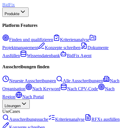
BidFix
Produkte
Platform Features
Finden und qualifizieren
Kriterienanalyse
Projektmanagement
Konzepte schreiben
Dokumente
Ausfüllen
Wissensdatenbank
BidFix Agent
Ausschreibungen finden
Neueste Ausschreibungen
Alle Ausschreibungen
Nach
Organisation
Nach Keyword
Nach CPV-Code
Nach
Region
Nach Portal
Lösungen
UseCases
Ausschreibungssuche
Kriterienanalyse
RFXs ausfüllen
Konzepte schreiben