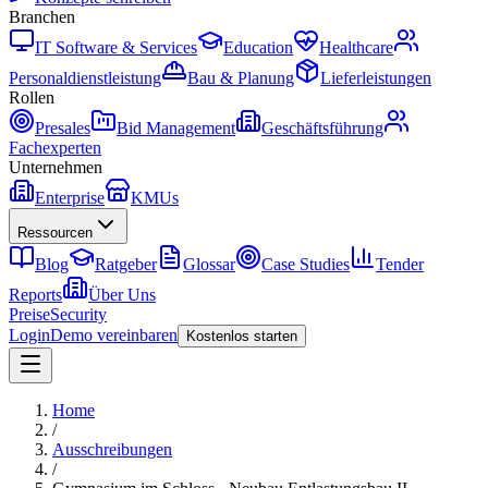
Branchen
IT Software & Services
Education
Healthcare
Personaldienstleistung
Bau & Planung
Lieferleistungen
Rollen
Presales
Bid Management
Geschäftsführung
Fachexperten
Unternehmen
Enterprise
KMUs
Ressourcen
Blog
Ratgeber
Glossar
Case Studies
Tender
Reports
Über Uns
Preise
Security
Login
Demo vereinbaren
Kostenlos starten
Home
/
Ausschreibungen
/