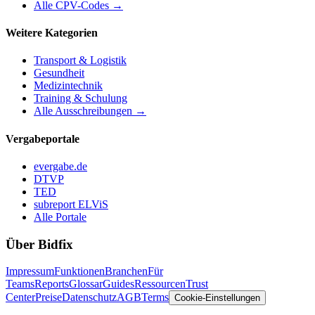
Alle CPV-Codes →
Weitere Kategorien
Transport & Logistik
Gesundheit
Medizintechnik
Training & Schulung
Alle Ausschreibungen →
Vergabeportale
evergabe.de
DTVP
TED
subreport ELViS
Alle Portale
Über Bidfix
Impressum
Funktionen
Branchen
Für
Teams
Reports
Glossar
Guides
Ressourcen
Trust
Center
Preise
Datenschutz
AGB
Terms
Cookie-Einstellungen