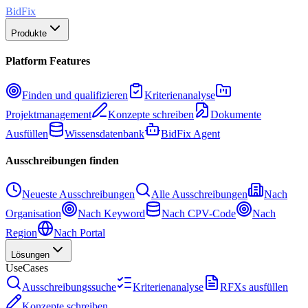
BidFix
Produkte
Platform Features
Finden und qualifizieren
Kriterienanalyse
Projektmanagement
Konzepte schreiben
Dokumente
Ausfüllen
Wissensdatenbank
BidFix Agent
Ausschreibungen finden
Neueste Ausschreibungen
Alle Ausschreibungen
Nach
Organisation
Nach Keyword
Nach CPV-Code
Nach
Region
Nach Portal
Lösungen
UseCases
Ausschreibungssuche
Kriterienanalyse
RFXs ausfüllen
Konzepte schreiben