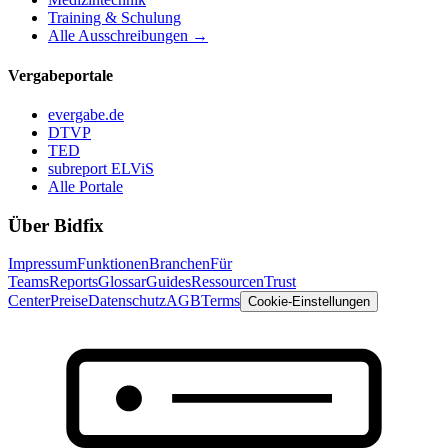
Training & Schulung
Alle Ausschreibungen →
Vergabeportale
evergabe.de
DTVP
TED
subreport ELViS
Alle Portale
Über Bidfix
Impressum
Funktionen
Branchen
Für
Teams
Reports
Glossar
Guides
Ressourcen
Trust
Center
Preise
Datenschutz
AGB
Terms
Cookie-Einstellungen