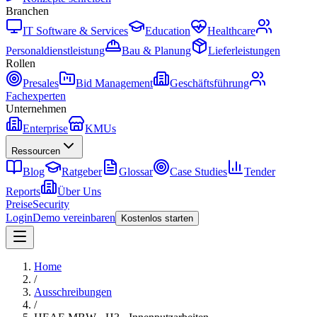
Branchen
IT Software & Services
Education
Healthcare
Personaldienstleistung
Bau & Planung
Lieferleistungen
Rollen
Presales
Bid Management
Geschäftsführung
Fachexperten
Unternehmen
Enterprise
KMUs
Ressourcen
Blog
Ratgeber
Glossar
Case Studies
Tender
Reports
Über Uns
Preise
Security
Login
Demo vereinbaren
Kostenlos starten
Home
/
Ausschreibungen
/