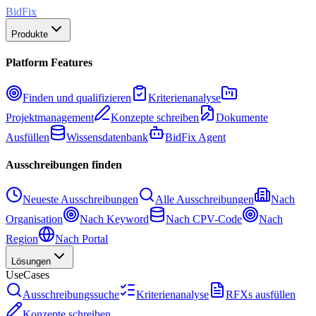
BidFix
Produkte
Platform Features
Finden und qualifizieren
Kriterienanalyse
Projektmanagement
Konzepte schreiben
Dokumente
Ausfüllen
Wissensdatenbank
BidFix Agent
Ausschreibungen finden
Neueste Ausschreibungen
Alle Ausschreibungen
Nach
Organisation
Nach Keyword
Nach CPV-Code
Nach
Region
Nach Portal
Lösungen
UseCases
Ausschreibungssuche
Kriterienanalyse
RFXs ausfüllen
Konzepte schreiben