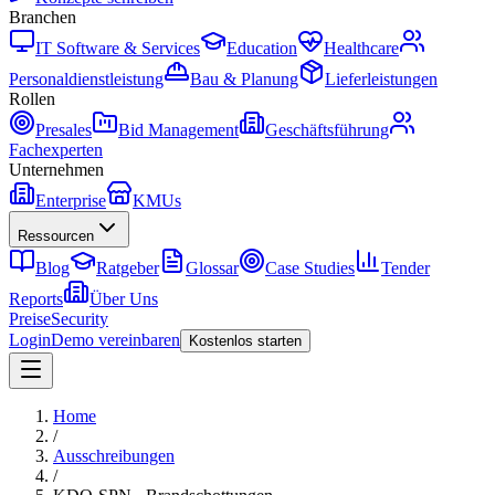
Branchen
IT Software & Services
Education
Healthcare
Personaldienstleistung
Bau & Planung
Lieferleistungen
Rollen
Presales
Bid Management
Geschäftsführung
Fachexperten
Unternehmen
Enterprise
KMUs
Ressourcen
Blog
Ratgeber
Glossar
Case Studies
Tender
Reports
Über Uns
Preise
Security
Login
Demo vereinbaren
Kostenlos starten
Home
/
Ausschreibungen
/