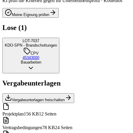
KI prüft die Kriterien gegen Ihr Unternehmensprofil · Kostenlos
Meine Eignung prüfen
Lose (1)
LOT-7037
KDO-SPN - Brandschottungen
CPV
45343000
Bauarbeiten
Vergabeunterlagen
Vergabeunterlagen freischalten
Projektplan
156 KB
12 Seiten
Vertragsbedingungen
78 KB
24 Seiten